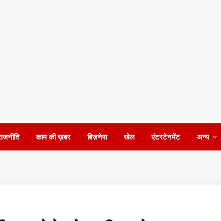
राजनीति
काम की ख़बर
बिज़नेस
खेल
एंटरटेनमेंट
अन्य