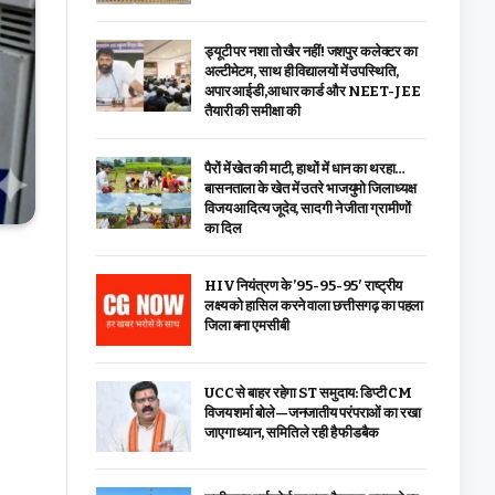
ड्यूटी पर नशा तो खैर नहीं! जशपुर कलेक्टर का
अल्टीमेटम, साथ ही विद्यालयों में उपस्थिति,
अपार आईडी,आधार कार्ड और NEET-JEE
तैयारी की समीक्षा की
पैरों में खेत की माटी, हाथों में धान का थरहा…
बासनताला के खेत में उतरे भाजयुमो जिलाध्यक्ष
विजय आदित्य जूदेव, सादगी ने जीता ग्रामीणों
का दिल
HIV नियंत्रण के ’95-95-95′ राष्ट्रीय
लक्ष्य को हासिल करने वाला छत्तीसगढ़ का पहला
जिला बना एमसीबी
UCC से बाहर रहेगा ST समुदाय: डिप्टी CM
विजय शर्मा बोले—जनजातीय परंपराओं का रखा
जाएगा ध्यान, समिति ले रही है फीडबैक