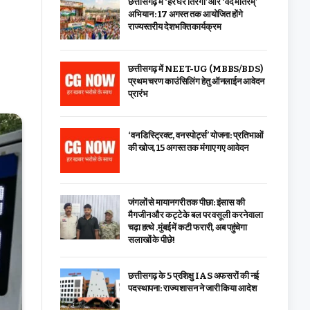
छत्तीसगढ़ में ‘हर घर तिरंगा’ और ‘वंदे मातरम्’
अभियान : 17 अगस्त तक आयोजित होंगे
राज्यस्तरीय देशभक्ति कार्यक्रम
छत्तीसगढ़ में NEET-UG (MBBS/BDS)
प्रथम चरण काउंसिलिंग हेतु ऑनलाईन आवेदन
प्रारंभ
‘वन डिस्ट्रिक्ट, वन स्पोर्ट्स’ योजना: प्रतिभाओं
की खोज, 15 अगस्त तक मंगाए गए आवेदन
जंगलों से मायानगरी तक पीछा: इंसास की
मैगजीन और कट्टे के बल पर वसूली करने वाला
चढ़ा हत्थे .मुंबई में कटी फरारी, अब पहुंचेगा
सलाखों के पीछे!
छत्तीसगढ़ के 5 प्रशिक्षु IAS अफसरों की नई
पदस्थापना: राज्य शासन ने जारी किया आदेश