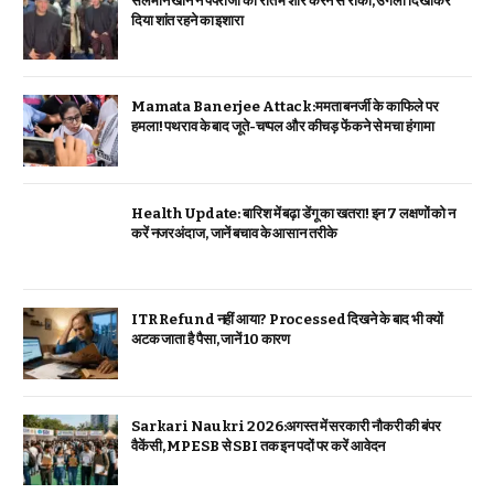
सलमान खान ने पैपराजी को रात में शोर करने से रोका, उंगली दिखाकर
दिया शांत रहने का इशारा
Mamata Banerjee Attack:ममता बनर्जी के काफिले पर
हमला! पथराव के बाद जूते-चप्पल और कीचड़ फेंकने से मचा हंगामा
Health Update: बारिश में बढ़ा डेंगू का खतरा! इन 7 लक्षणों को न
करें नजरअंदाज, जानें बचाव के आसान तरीके
ITR Refund नहीं आया? Processed दिखने के बाद भी क्यों
अटक जाता है पैसा, जानें 10 कारण
Sarkari Naukri 2026:अगस्त में सरकारी नौकरी की बंपर
वैकेंसी, MPESB से SBI तक इन पदों पर करें आवेदन