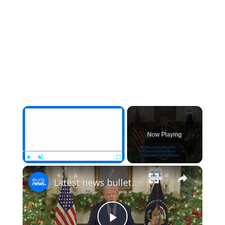
×
Now Playing
×
Play
Unmute
Fullscreen
Latest news bulletin | December 20th, 2025 – Morning