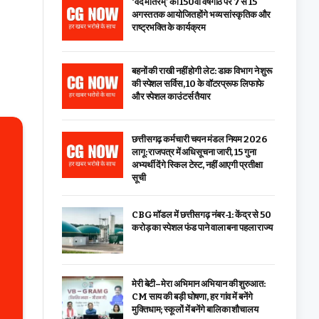
‘वंदे मातरम्’ की 150वीं वर्षगांठ पर 7 से 15
अगस्त तक आयोजित होंगे भव्य सांस्कृतिक और
राष्ट्रभक्ति के कार्यक्रम
बहनों की राखी नहीं होगी लेट: डाक विभाग ने शुरू
की स्पेशल सर्विस, ₹10 के वॉटरप्रूफ लिफाफे
और स्पेशल काउंटर्स तैयार
छत्तीसगढ़ कर्मचारी चयन मंडल नियम 2026
लागू: राजपत्र में अधिसूचना जारी, 15 गुना
अभ्यर्थी देंगे स्किल टेस्ट, नहीं आएगी प्रतीक्षा
सूची
CBG मॉडल में छत्तीसगढ़ नंबर-1: केंद्र से ₹50
करोड़ का स्पेशल फंड पाने वाला बना पहला राज्य
मेरी बेटी–मेरा अभिमान अभियान की शुरुआत:
CM साय की बड़ी घोषणा, हर गांव में बनेंगे
मुक्तिधाम; स्कूलों में बनेंगे बालिका शौचालय