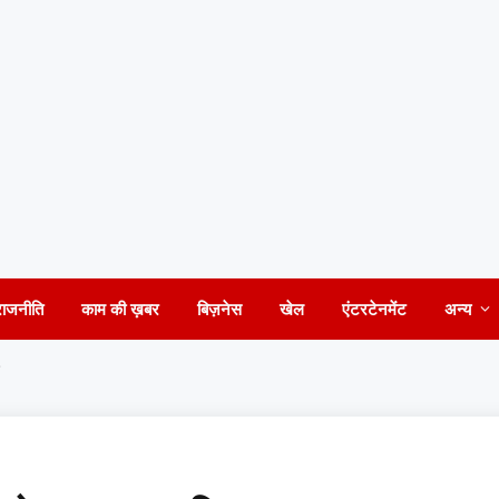
राजनीति
काम की ख़बर
बिज़नेस
खेल
एंटरटेनमेंट
अन्य