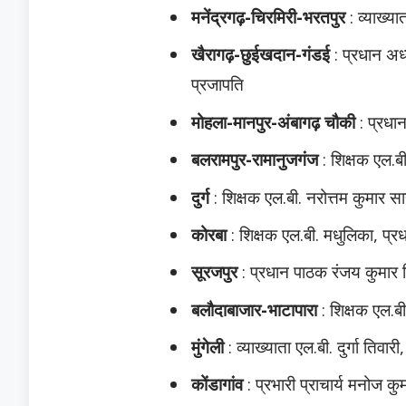
मनेंद्रगढ़-चिरमिरी-भरतपुर
: व्याख्या
खैरागढ़-छुईखदान-गंडई
: प्रधान अध
प्रजापति
मोहला-मानपुर-अंबागढ़ चौकी
: प्रधान
बलरामपुर-रामानुजगंज
: शिक्षक एल.बी
दुर्ग
: शिक्षक एल.बी. नरोत्तम कुमार सा
कोरबा
: शिक्षक एल.बी. मधुलिका, प्रध
सूरजपुर
: प्रधान पाठक रंजय कुमार स
बलौदाबाजार-भाटापारा
: शिक्षक एल.बी
मुंगेली
: व्याख्याता एल.बी. दुर्गा तिवा
कोंडागांव
: प्रभारी प्राचार्य मनोज क