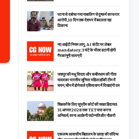
पटना से दबोचा गया नाबालिग से दुष्कर्म का फरार
आरोपी, 10 दिन तक देशभर में बदलता रहा
ठिकाना
नए आईटी नियम लागू, AI कंटेंट पर लेबल
mandatory; 3 घंटे के भीतर हटानी होगी
गैरकानूनी सामग्री
जशपुर की मधु सिदार और कबीरधाम की गीता
यादव का भारतीय जूनियर महिला हॉकी टीम में
चयन, चीन में होने वाले एशिया कप में दिखाएंगी दम
शिक्षकों के लिए सुप्रीम कोर्ट की सख्त हिदायत:
31 अगस्त 2028 तक TET पास करना
अनिवार्य, वरना अटकेगी पदोन्नति और नौकरी
एकलव्य आवासीय विद्यालय के छात्र की संदिग्ध