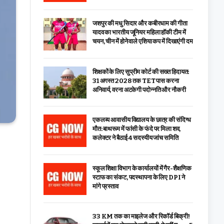
जशपुर की मधु सिदार और कबीरधाम की गीता
यादव का भारतीय जूनियर महिला हॉकी टीम में
चयन, चीन में होने वाले एशिया कप में दिखाएंगी दम
शिक्षकों के लिए सुप्रीम कोर्ट की सख्त हिदायत:
31 अगस्त 2028 तक TET पास करना
अनिवार्य, वरना अटकेगी पदोन्नति और नौकरी
एकलव्य आवासीय विद्यालय के छात्र की संदिग्ध
मौत: बाथरूम में फांसी के फंदे पर मिला शव,
कलेक्टर ने बैठाई 4 सदस्यीय जांच समिति
स्कूल शिक्षा विभाग के कार्यालयों में गैर-शैक्षणिक
स्टाफ का संकट, पदस्थापना के लिए DPI ने
मांगे प्रस्ताव
33 KM तक का माइलेज और रिकॉर्ड बिक्री!