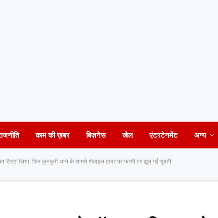
राजनीति
काम की ख़बर
बिज़नेस
खेल
एंटरटेनमेंट
अन्य
का ‘टेस्ट’ लिया, फिर कुनकुरी थाने के सामने मोबाइल टावर पर फांसी पर झूल गई युवती