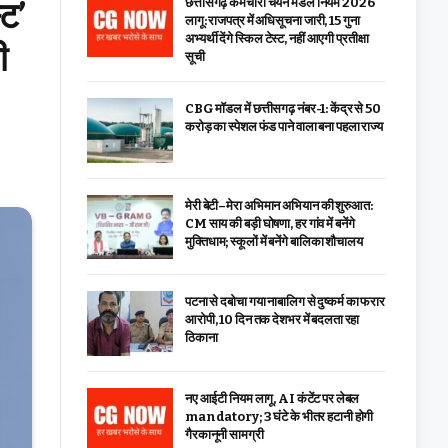
्ट’
छत्तीसगढ़ कर्मचारी चयन मंडल नियम 2026
लागू: राजपत्र में अधिसूचना जारी, 15 गुना
अभ्यर्थी देंगे स्किल टेस्ट, नहीं आएगी प्रतीक्षा
ी
सूची
CBG मॉडल में छत्तीसगढ़ नंबर-1: केंद्र से ₹50
करोड़ का स्पेशल फंड पाने वाला बना पहला राज्य
मेरी बेटी–मेरा अभिमान अभियान की शुरुआत:
CM साय की बड़ी घोषणा, हर गांव में बनेंगे
मुक्तिधाम; स्कूलों में बनेंगे बालिका शौचालय
पटना से दबोचा गया नाबालिग से दुष्कर्म का फरार
आरोपी, 10 दिन तक देशभर में बदलता रहा
ठिकाना
नए आईटी नियम लागू, AI कंटेंट पर लेबल
mandatory; 3 घंटे के भीतर हटानी होगी
गैरकानूनी सामग्री