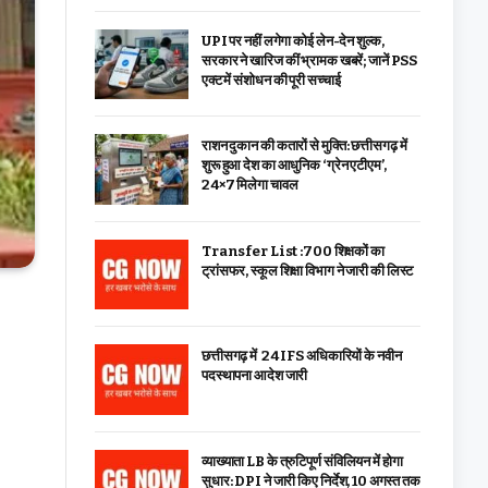
UPI पर नहीं लगेगा कोई लेन-देन शुल्क,
सरकार ने खारिज कीं भ्रामक खबरें; जानें PSS
एक्ट में संशोधन की पूरी सच्चाई
राशन दुकान की कतारों से मुक्ति: छत्तीसगढ़ में
शुरू हुआ देश का आधुनिक ‘ग्रेन एटीएम’,
24×7 मिलेगा चावल
Transfer List :700 शिक्षकों का
ट्रांसफर, स्कूल शिक्षा विभाग ने जारी की लिस्ट
छत्तीसगढ़ में 24 IFS अधिकारियों के नवीन
पदस्थापना आदेश जारी
व्याख्याता LB के त्रुटिपूर्ण संविलियन में होगा
सुधार: DPI ने जारी किए निर्देश, 10 अगस्त तक