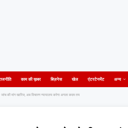
राजनीति
काम की ख़बर
बिज़नेस
खेल
एंटरटेनमेंट
अन्य
I जांच की मांग खारिज, अब विचारण न्यायालय करेगा अगला कदम तय