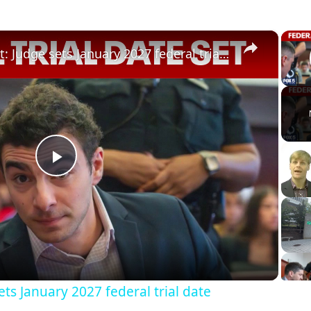
×
Luigi Mangione latest: Judge sets January 2027 federal trial date
Play
Video
ets January 2027 federal trial date