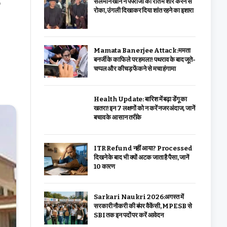
सलमान खान ने पैपराजी को रात में शोर करने से
रोका, उंगली दिखाकर दिया शांत रहने का इशारा
Mamata Banerjee Attack:ममता
बनर्जी के काफिले पर हमला! पथराव के बाद जूते-
चप्पल और कीचड़ फेंकने से मचा हंगामा
Health Update: बारिश में बढ़ा डेंगू का
खतरा! इन 7 लक्षणों को न करें नजरअंदाज, जानें
बचाव के आसान तरीके
ITR Refund नहीं आया? Processed
दिखने के बाद भी क्यों अटक जाता है पैसा, जानें
10 कारण
Sarkari Naukri 2026:अगस्त में
सरकारी नौकरी की बंपर वैकेंसी, MPESB से
SBI तक इन पदों पर करें आवेदन