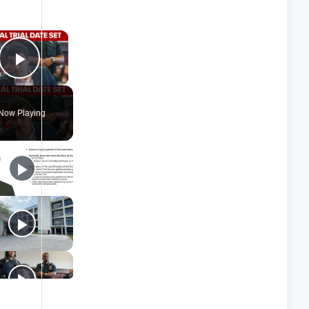
×
Play Video
Now Playing