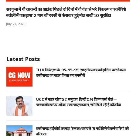
सरगुजा में गौ तस्करों का आतंक पिछले दो दिनों में गौ वंश से भरे पिकअप व स्कॉर्पियो
बतौली में पकड़ाया*2 गाय की रस्सी से फंसकर हुई मौत बाकी 10 सुरक्षित
July 27, 2026
Latest Posts
HIV नियंत्रण के ’95-95-95′ राष्ट्रीय लक्ष्य को हासिल करने वाला
छत्तीसगढ़ का पहला जिला बना एमसीबी
UCC से बाहर रहेगा ST समुदाय: डिप्टी CM विजय शर्मा बोले—
जनजातीय परंपराओं का रखा जाएगा ध्यान, समिति ले रही है फीडबैक
छत्तीसगढ़ हाईकोर्ट का बड़ा फैसला: तबादले पर नहीं छिनेगी कर्मचारियों की
वरिष्ठता