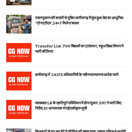
राशन दुकान की कतारों से मुक्ति: छत्तीसगढ़ में शुरू हुआ देश का आधुनिक
‘ग्रेन एटीएम’, 24×7 मिलेगा चावल
Transfer List :700 शिक्षकों का ट्रांसफर, स्कूल शिक्षा विभाग ने
जारी की लिस्ट
छत्तीसगढ़ में 24 IFS अधिकारियों के नवीन पदस्थापना आदेश जारी
व्याख्याता LB के त्रुटिपूर्ण संविलियन में होगा सुधार: DPI ने जारी किए
निर्देश, 10 अगस्त तक मंगाई एकीकृत सूची
सिलबट्टे से वार कर बेटे ने की पिता की नृशंस हत्या, जशपुर पुलिस ने आरोपी