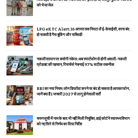
को भेजा जेल
LPG eKYC Alert: 16 अगस्त तक निपटा लें ई-केवाईसी, वरना बंद
हो सकती है गैस बुकिंग और सब्सिडी
नकली सामान पर कसेगी नकेल: अब स्मार्टफोन से होगी असली-नकली
प्रोडक्ट की पहचान, रिसर्चर्स ने बनाई 97% सटीक तकनीक
RBI का नया नियम: लोन डिफॉल्ट करने पर बंद हो सकता है आपका फोन,
जानें क्या हैं 1 जनवरी 2027 से लागू होने वाली शर्तें
चयन सूची में नाम के बाद भी नहीं मिली नियुक्ति, हाई कोर्ट ने स्वास्थ्य विभाग
को नए सिरे से निर्णय का दिया निर्देश