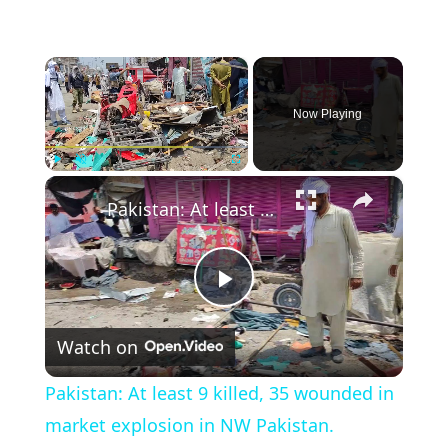
×
Now Playing
×
Play
Unmute
Fullscreen
Pakistan: At least 9 killed, 35 wounded in market explosion in NW Pakistan.
Play
Watch on
Video
Pakistan: At least 9 killed, 35 wounded in
market explosion in NW Pakistan.