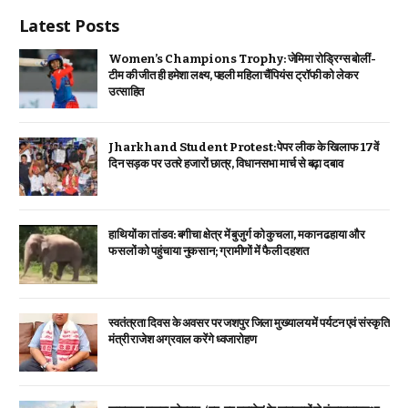
Latest Posts
Women’s Champions Trophy: जेमिमा रोड्रिग्स बोलीं-
टीम की जीत ही हमेशा लक्ष्य, पहली महिला चैंपियंस ट्रॉफी को लेकर
उत्साहित
Jharkhand Student Protest: पेपर लीक के खिलाफ 17वें
दिन सड़क पर उतरे हजारों छात्र, विधानसभा मार्च से बढ़ा दबाव
हाथियों का तांडव: बगीचा क्षेत्र में बुजुर्ग को कुचला, मकान ढहाया और
फसलों को पहुंचाया नुकसान; ग्रामीणों में फैली दहशत
स्वतंत्रता दिवस के अवसर पर जशपुर जिला मुख्यालय में पर्यटन एवं संस्कृति
मंत्री राजेश अग्रवाल करेंगे ध्वजारोहण