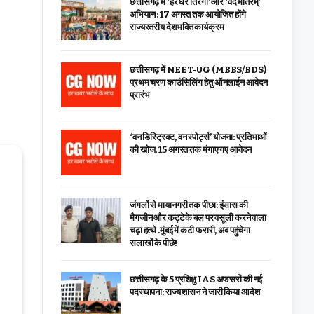
छत्तीसगढ़ में ‘हर घर तिरंगा’ और ‘वंदे मातरम्’
अभियान : 17 अगस्त तक आयोजित होंगे
राज्यस्तरीय देशभक्ति कार्यक्रम
छत्तीसगढ़ में NEET-UG (MBBS/BDS)
प्रथम चरण काउंसिलिंग हेतु ऑनलाईन आवेदन
प्रारंभ
‘वन डिस्ट्रिक्ट, वन स्पोर्ट्स’ योजना: प्रतिभाओं
की खोज, 15 अगस्त तक मंगाए गए आवेदन
जंगलों से मायानगरी तक पीछा: इंसास की
मैगजीन और कट्टे के बल पर वसूली करने वाला
चढ़ा हत्थे .मुंबई में कटी फरारी, अब पहुंचेगा
सलाखों के पीछे!
छत्तीसगढ़ के 5 प्रशिक्षु IAS अफसरों की नई
पदस्थापना: राज्य शासन ने जारी किया आदेश