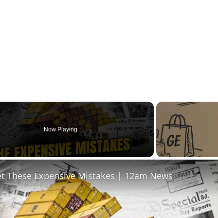
Now Playing
et These Expensive Mistakes | 12am News