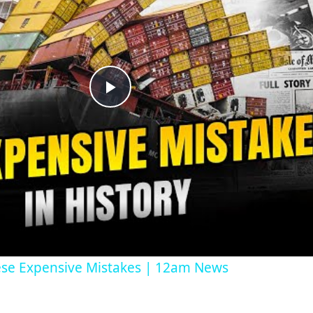
Play
Video
ese Expensive Mistakes | 12am News