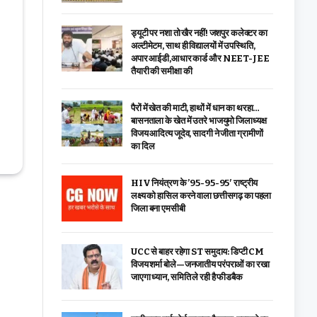
ड्यूटी पर नशा तो खैर नहीं! जशपुर कलेक्टर का
अल्टीमेटम, साथ ही विद्यालयों में उपस्थिति,
अपार आईडी,आधार कार्ड और NEET-JEE
तैयारी की समीक्षा की
पैरों में खेत की माटी, हाथों में धान का थरहा…
बासनताला के खेत में उतरे भाजयुमो जिलाध्यक्ष
विजय आदित्य जूदेव, सादगी ने जीता ग्रामीणों
का दिल
HIV नियंत्रण के ’95-95-95′ राष्ट्रीय
लक्ष्य को हासिल करने वाला छत्तीसगढ़ का पहला
जिला बना एमसीबी
UCC से बाहर रहेगा ST समुदाय: डिप्टी CM
विजय शर्मा बोले—जनजातीय परंपराओं का रखा
जाएगा ध्यान, समिति ले रही है फीडबैक