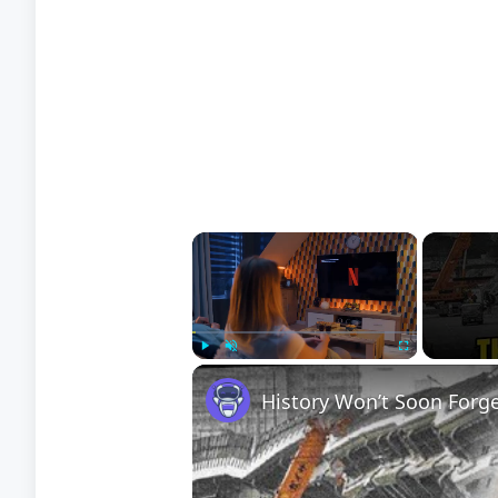
×
Play
Unmute
Fullscreen
History Won’t Soon Forg