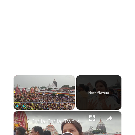
×
Now Playing
×
Play
Unmute
Fullscreen
India: India: Two killed, over 100 devotees faint amid massive crowd.