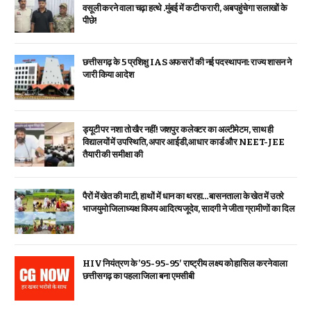
वसूली करने वाला चढ़ा हत्थे .मुंबई में कटी फरारी, अब पहुंचेगा सलाखों के
पीछे!
छत्तीसगढ़ के 5 प्रशिक्षु IAS अफसरों की नई पदस्थापना: राज्य शासन ने
जारी किया आदेश
ड्यूटी पर नशा तो खैर नहीं! जशपुर कलेक्टर का अल्टीमेटम, साथ ही
विद्यालयों में उपस्थिति, अपार आईडी,आधार कार्ड और NEET-JEE
तैयारी की समीक्षा की
पैरों में खेत की माटी, हाथों में धान का थरहा…बासनताला के खेत में उतरे
भाजयुमो जिलाध्यक्ष विजय आदित्य जूदेव, सादगी ने जीता ग्रामीणों का दिल
HIV नियंत्रण के ’95-95-95′ राष्ट्रीय लक्ष्य को हासिल करने वाला
छत्तीसगढ़ का पहला जिला बना एमसीबी