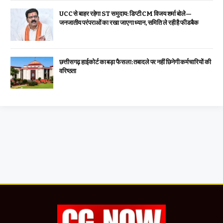
UCC से बाहर रहेगा ST समुदाय: डिप्टी CM विजय शर्मा बोले—
जनजातीय परंपराओं का रखा जाएगा ध्यान, समिति ले रही है फीडबैक
छत्तीसगढ़ हाईकोर्ट का बड़ा फैसला: तबादले पर नहीं छिनेगी कर्मचारियों की
वरिष्ठता