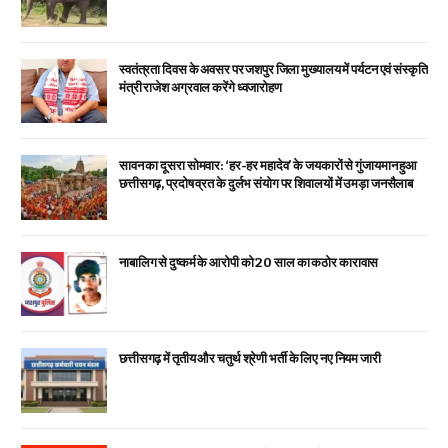
स्वतंत्रता दिवस के अवसर पर जशपुर जिला मुख्यालय में पर्यटन एवं संस्कृति
मंत्री राजेश अग्रवाल करेंगे ध्वजारोहण
सावन का दूसरा सोमवार: ‘हर-हर महादेव’ के जयकारों से गुंजायमान हुआ
छत्तीसगढ़, प्रदोष व्रत के दुर्लभ संयोग पर शिवालयों में उमड़ा जनसैलाब
नाबालिग से दुष्कर्म के आरोपी को 20 साल का कठोर कारावास
छत्तीसगढ़ में तृतीय और चतुर्थ श्रेणी भर्ती के लिए नए नियम जारी