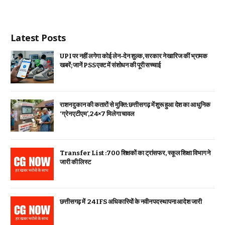
Latest Posts
UPI पर नहीं लगेगा कोई लेन-देन शुल्क, सरकार ने खारिज कीं भ्रामक
खबरें; जानें PSS एक्ट में संशोधन की पूरी सच्चाई
राशन दुकान की कतारों से मुक्ति: छत्तीसगढ़ में शुरू हुआ देश का आधुनिक
‘ग्रेन एटीएम’, 24×7 मिलेगा चावल
Transfer List :700 शिक्षकों का ट्रांसफर, स्कूल शिक्षा विभाग ने
जारी की लिस्ट
छत्तीसगढ़ में 24 IFS अधिकारियों के नवीन पदस्थापना आदेश जारी