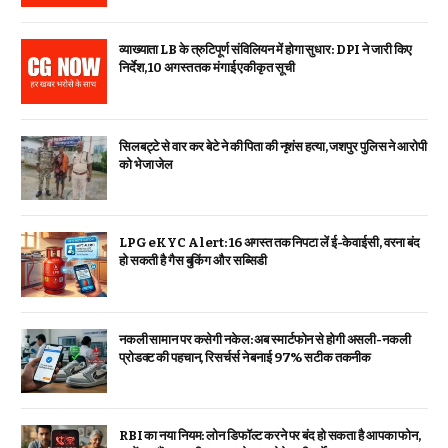
व्याख्याता LB के त्रुटिपूर्ण संविलियन में होगा सुधार: DPI ने जारी किए
निर्देश, 10 अगस्त तक मंगाई एकीकृत सूची
सिलबट्टे से वार कर बेटे ने की पिता की नृशंस हत्या, जशपुर पुलिस ने आरोपी
को भेजा जेल
LPG eKYC Alert: 16 अगस्त तक निपटा लें ई-केवाईसी, वरना बंद
हो सकती है गैस बुकिंग और सब्सिडी
नकली सामान पर कसेगी नकेल: अब स्मार्टफोन से होगी असली-नकली
प्रोडक्ट की पहचान, रिसर्चर्स ने बनाई 97% सटीक तकनीक
RBI का नया नियम: लोन डिफॉल्ट करने पर बंद हो सकता है आपका फोन,