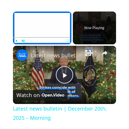
×
Now Playing
×
Play
Unmute
Fullscreen
Latest news bulletin | December 20th, 2025 – Morning
Play
Watch on
Video
Latest news bulletin | December 20th,
2025 – Morning