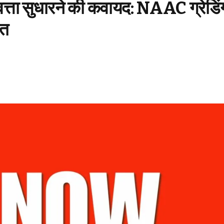
ुणवत्ता सुधारने की कवायद: NAAC ग्रेडिं
कत