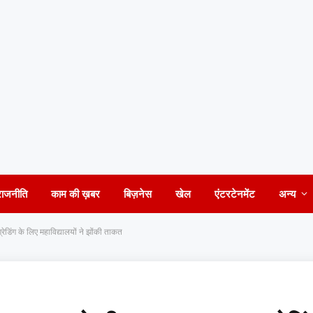
राजनीति
काम की ख़बर
बिज़नेस
खेल
एंटरटेनमेंट
अन्य
रेडिंग के लिए महाविद्यालयों ने झोंकी ताकत