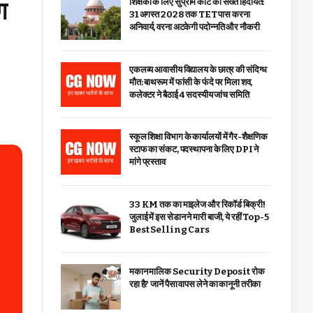
ग
शिक्षकों के लिए सुप्रीम कोर्ट की सख्त हिदायत:
31 अगस्त 2028 तक TET पास करना
अनिवार्य, वरना अटकेगी पदोन्नति और नौकरी
एकलव्य आवासीय विद्यालय के छात्र की संदिग्ध
मौत: बाथरूम में फांसी के फंदे पर मिला शव,
कलेक्टर ने बैठाई 4 सदस्यीय जांच समिति
स्कूल शिक्षा विभाग के कार्यालयों में गैर-शैक्षणिक
स्टाफ का संकट, पदस्थापना के लिए DPI ने
मांगे प्रस्ताव
33 KM तक का माइलेज और रिकॉर्ड बिक्री!
जुलाई में इस सेडान ने मारी बाजी, ये रहीं Top-5
Best Selling Cars
मकान मालिक Security Deposit रोक
रहा है? जानें पैसा वापस लेने का कानूनी तरीका