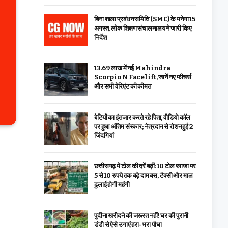
बिना शाला प्रबंधन समिति (SMC) के मनेगा 15
अगस्त, लोक शिक्षण संचालनालय ने जारी किए
निर्देश
₹13.69 लाख में नई Mahindra
Scorpio N Facelift, जानें नए फीचर्स
और सभी वेरिएंट की कीमत
बेटियों का इंतजार करते रहे पिता, वीडियो कॉल
पर हुआ अंतिम संस्कार; नेत्रदान से रोशन हुई 2
जिंदगियां
छत्तीसगढ़ में टोल की दरें बढ़ीं: 10 टोल प्लाजा पर
5 से 10 रुपये तक बढ़े दाम बस, टैक्सी और माल
ढुलाई होगी महंगी
पुदीना खरीदने की जरूरत नहीं! घर की पुरानी
डंडी से ऐसे उगाएं हरा-भरा पौधा