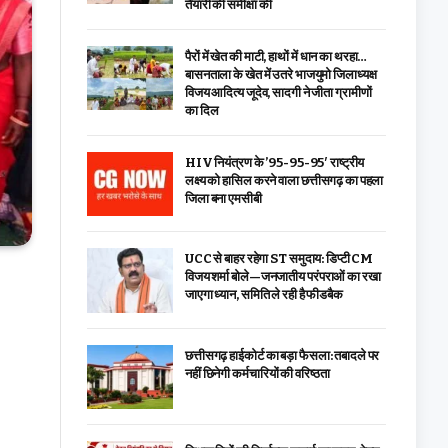
तैयारी की समीक्षा की
पैरों में खेत की माटी, हाथों में धान का थरहा…
बासनताला के खेत में उतरे भाजयुमो जिलाध्यक्ष
विजय आदित्य जूदेव, सादगी ने जीता ग्रामीणों
का दिल
HIV नियंत्रण के ’95-95-95′ राष्ट्रीय
लक्ष्य को हासिल करने वाला छत्तीसगढ़ का पहला
जिला बना एमसीबी
UCC से बाहर रहेगा ST समुदाय: डिप्टी CM
विजय शर्मा बोले—जनजातीय परंपराओं का रखा
जाएगा ध्यान, समिति ले रही है फीडबैक
छत्तीसगढ़ हाईकोर्ट का बड़ा फैसला: तबादले पर
नहीं छिनेगी कर्मचारियों की वरिष्ठता