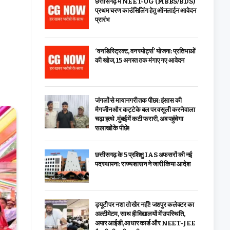
छत्तीसगढ़ में NEET-UG (MBBS/BDS)
प्रथम चरण काउंसिलिंग हेतु ऑनलाईन आवेदन
प्रारंभ
‘वन डिस्ट्रिक्ट, वन स्पोर्ट्स’ योजना: प्रतिभाओं
की खोज, 15 अगस्त तक मंगाए गए आवेदन
जंगलों से मायानगरी तक पीछा: इंसास की
मैगजीन और कट्टे के बल पर वसूली करने वाला
चढ़ा हत्थे .मुंबई में कटी फरारी, अब पहुंचेगा
सलाखों के पीछे!
छत्तीसगढ़ के 5 प्रशिक्षु IAS अफसरों की नई
पदस्थापना: राज्य शासन ने जारी किया आदेश
ड्यूटी पर नशा तो खैर नहीं! जशपुर कलेक्टर का
अल्टीमेटम, साथ ही विद्यालयों में उपस्थिति,
अपार आईडी,आधार कार्ड और NEET-JEE