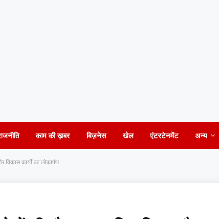
राजनीति
काम की ख़बर
बिज़नेस
खेल
एंटरटेनमेंट
अन्य
 और विकास कार्यों का लोकार्पण