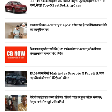
33 KM तक का माइलेज और रिकॉर्ड बिक्री! जुलाई में इस सेडान ने मारी
बाजी, ये रहीं Top-5 Best Selling Cars
मकान मालिक Security Deposit रोक रहा है? जानें पैसा वापस लेने
का कानूनी तरीका
बिना शाला प्रबंधन समिति (SMC) के मनेगा 15 अगस्त, लोक शिक्षण
संचालनालय ने जारी किए निर्देश
₹13.69 लाख में नई Mahindra Scorpio N Facelift, जानें
नए फीचर्स और सभी वेरिएंट की कीमत
बेटियों का इंतजार करते रहे पिता, वीडियो कॉल पर हुआ अंतिम संस्कार;
नेत्रदान से रोशन हुई 2 जिंदगियां