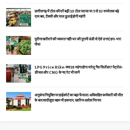
छत्तीसगढ़ में टोल की दरें बढ़ीं: 10 टोल प्लाजा पर 5 से 10 रुपये तक बढ़े
दाम बस, टैक्सी और माल ढुलाई होगी महंगी
पुदीना खरीदने की जरूरत नहीं! घर की पुरानी डंडी से ऐसे उगाएं हरा-भरा
पौधा
LPG Price Hike: क्या ₹18 महंगा होगा घरेलू गैस सिलेंडर? पेट्रोल-
डीजल और CNG के नए रेट भी जानें
अनुकंपा नियुक्ति पर हाईकोर्ट का बड़ा फैसला: अविवाहित कर्मचारी की मौत
के बाद शादीशुदा बहन भी हकदार, खारिज आदेश निरस्त