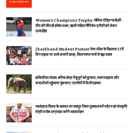
Women’s Champions Trophy: जेमिमा रोड्रिग्स बोलीं-
टीम की जीत ही हमेशा लक्ष्य, पहली महिला चैंपियंस ट्रॉफी को लेकर
उत्साहित
Jharkhand Student Protest: पेपर लीक के खिलाफ 17वें
दिन सड़क पर उतरे हजारों छात्र, विधानसभा मार्च से बढ़ा दबाव
हाथियों का तांडव: बगीचा क्षेत्र में बुजुर्ग को कुचला, मकान ढहाया और
फसलों को पहुंचाया नुकसान; ग्रामीणों में फैली दहशत
स्वतंत्रता दिवस के अवसर पर जशपुर जिला मुख्यालय में पर्यटन एवं संस्कृति
मंत्री राजेश अग्रवाल करेंगे ध्वजारोहण