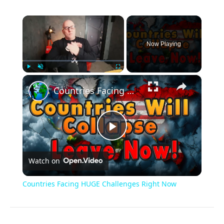
×
Now Playing
×
Play
Unmute
Fullscreen
Countries Facing HUGE Challenges Right Now
Play
Watch on
Video
Countries Facing HUGE Challenges Right Now