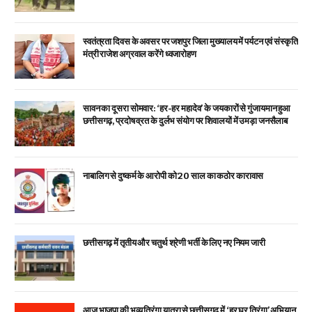
स्वतंत्रता दिवस के अवसर पर जशपुर जिला मुख्यालय में पर्यटन एवं संस्कृति
मंत्री राजेश अग्रवाल करेंगे ध्वजारोहण
सावन का दूसरा सोमवार: ‘हर-हर महादेव’ के जयकारों से गुंजायमान हुआ
छत्तीसगढ़, प्रदोष व्रत के दुर्लभ संयोग पर शिवालयों में उमड़ा जनसैलाब
नाबालिग से दुष्कर्म के आरोपी को 20 साल का कठोर कारावास
छत्तीसगढ़ में तृतीय और चतुर्थ श्रेणी भर्ती के लिए नए नियम जारी
आज भाजपा की भव्य तिरंगा यात्रा से छत्तीसगढ़ में ‘हर घर तिरंगा’ अभियान