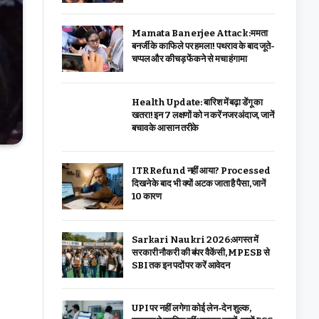
Mamata Banerjee Attack:ममता
बनर्जी के काफिले पर हमला! पथराव के बाद जूते-
चप्पल और कीचड़ फेंकने से मचा हंगामा
Health Update: बारिश में बढ़ा डेंगू का
खतरा! इन 7 लक्षणों को न करें नजरअंदाज, जानें
बचाव के आसान तरीके
ITR Refund नहीं आया? Processed
दिखने के बाद भी क्यों अटक जाता है पैसा, जानें
10 कारण
Sarkari Naukri 2026:अगस्त में
सरकारी नौकरी की बंपर वैकेंसी, MPESB से
SBI तक इन पदों पर करें आवेदन
UPI पर नहीं लगेगा कोई लेन-देन शुल्क,