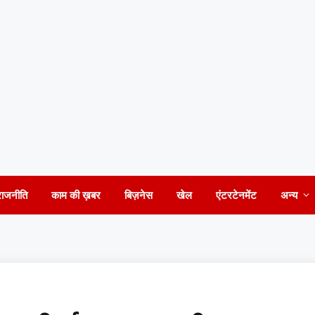
राजनीति
काम की ख़बर
बिज़नेस
खेल
एंटरटेनमेंट
अन्य