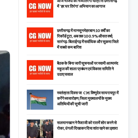
आज भाजपा की भव्य तिरंगा यात्रा से छत्तीसगढ़
में ‘हर घर तिरंगा’ अभियान का आगाज
छत्तीसगढ़ में मानसून मेहरबान: 10 वर्षों का
रिकॉर्ड टूटा, अब तक 100.9% औसत वर्षा;
सारंगढ़-बिलाईगढ़ में सर्वाधिक और सुकमा जिले
में सबसे कम बारिश
बैठक के बिना जारी सूचनाओं पर स्वामी आत्मानंद
स्कूल की शाला प्रबंधन एवं विकास समिति ने
उठाए सवाल
स्वतंत्रता दिवस पर CM विष्णुदेव साय रायपुर में
करेंगे ध्वजारोहण; जिला मुख्यालयों के मुख्य
अतिथियों की सूची जारी
सलमान खान ने पैपराजी को रात में शोर करने से
रोका, उंगली दिखाकर दिया शांत रहने का इशारा