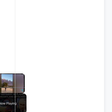
×
nmute
Fullscreen
Now Playing