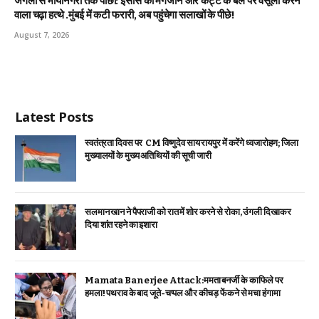
जंगलों से मायानगरी तक पीछा: इंसास की मैगजीन और कट्टे के बल पर वसूली करने
वाला चढ़ा हत्थे .मुंबई में कटी फरारी, अब पहुंचेगा सलाखों के पीछे!
August 7, 2026
Latest Posts
स्वतंत्रता दिवस पर CM विष्णुदेव साय रायपुर में करेंगे ध्वजारोहण; जिला
मुख्यालयों के मुख्य अतिथियों की सूची जारी
सलमान खान ने पैपराजी को रात में शोर करने से रोका, उंगली दिखाकर
दिया शांत रहने का इशारा
Mamata Banerjee Attack:ममता बनर्जी के काफिले पर
हमला! पथराव के बाद जूते-चप्पल और कीचड़ फेंकने से मचा हंगामा