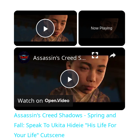
×
Now Playing
Play Video
×
Assassin's Creed Shadows - Spring and Fall: Speak To Ukita Hideie "His Life For Your Life" Cutscene
Play
Watch on
Video
Assassin's Creed Shadows - Spring and
Fall: Speak To Ukita Hideie "His Life For
Your Life" Cutscene