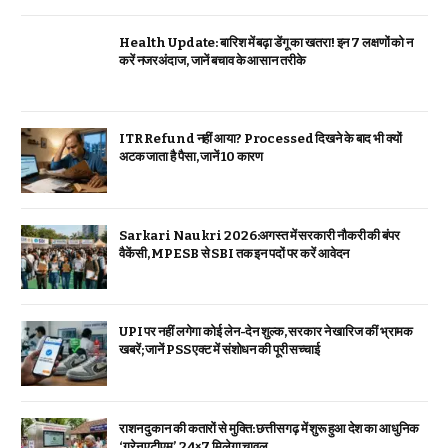
Health Update: बारिश में बढ़ा डेंगू का खतरा! इन 7 लक्षणों को न
करें नजरअंदाज, जानें बचाव के आसान तरीके
ITR Refund नहीं आया? Processed दिखने के बाद भी क्यों
अटक जाता है पैसा, जानें 10 कारण
Sarkari Naukri 2026:अगस्त में सरकारी नौकरी की बंपर
वैकेंसी, MPESB से SBI तक इन पदों पर करें आवेदन
UPI पर नहीं लगेगा कोई लेन-देन शुल्क, सरकार ने खारिज कीं भ्रामक
खबरें; जानें PSS एक्ट में संशोधन की पूरी सच्चाई
राशन दुकान की कतारों से मुक्ति: छत्तीसगढ़ में शुरू हुआ देश का आधुनिक
‘ग्रेन एटीएम’, 24×7 मिलेगा चावल