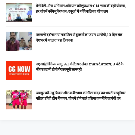
मेरी बेटी–मेरा अभिमान अभियान की शुरुआत: CM साय की बड़ी घोषणा,
हर गांव में बनेंगे मुक्तिधाम; स्कूलों में बनेंगे बालिका शौचालय
पटना से दबोचा गया नाबालिग से दुष्कर्म का फरार आरोपी, 10 दिन तक
देशभर में बदलता रहा ठिकाना
नए आईटी नियम लागू, AI कंटेंट पर लेबल mandatory; 3 घंटे के
भीतर हटानी होगी गैरकानूनी सामग्री
जशपुर की मधु सिदार और कबीरधाम की गीता यादव का भारतीय जूनियर
महिला हॉकी टीम में चयन, चीन में होने वाले एशिया कप में दिखाएंगी दम