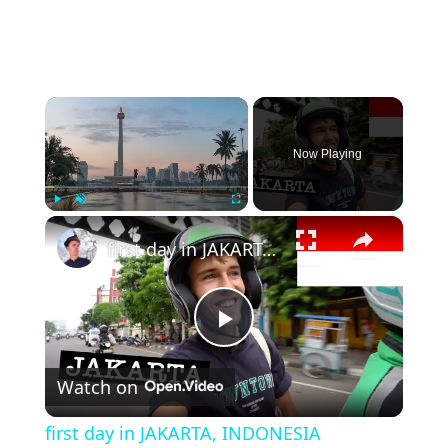
×
Now Playing
×
Play
Unmute
Fullscreen
first day in JAKARTA, INDONESIA
Play
Watch on
Video
first day in JAKARTA, INDONESIA