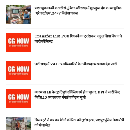
राशन दुकान की कतारों से मुक्ति: छत्तीसगढ़ में शुरू हुआ देश का आधुनिक
‘ग्रेन एटीएम’, 24×7 मिलेगा चावल
Transfer List :700 शिक्षकों का ट्रांसफर, स्कूल शिक्षा विभाग ने
जारी की लिस्ट
छत्तीसगढ़ में 24 IFS अधिकारियों के नवीन पदस्थापना आदेश जारी
व्याख्याता LB के त्रुटिपूर्ण संविलियन में होगा सुधार: DPI ने जारी किए
निर्देश, 10 अगस्त तक मंगाई एकीकृत सूची
सिलबट्टे से वार कर बेटे ने की पिता की नृशंस हत्या, जशपुर पुलिस ने आरोपी
को भेजा जेल