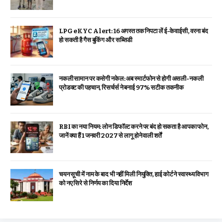
LPG eKYC Alert: 16 अगस्त तक निपटा लें ई-केवाईसी, वरना बंद
हो सकती है गैस बुकिंग और सब्सिडी
नकली सामान पर कसेगी नकेल: अब स्मार्टफोन से होगी असली-नकली
प्रोडक्ट की पहचान, रिसर्चर्स ने बनाई 97% सटीक तकनीक
RBI का नया नियम: लोन डिफॉल्ट करने पर बंद हो सकता है आपका फोन,
जानें क्या हैं 1 जनवरी 2027 से लागू होने वाली शर्तें
चयन सूची में नाम के बाद भी नहीं मिली नियुक्ति, हाई कोर्ट ने स्वास्थ्य विभाग
को नए सिरे से निर्णय का दिया निर्देश