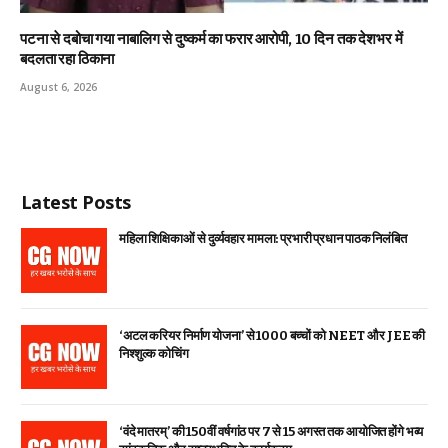
पटना से दबोचा गया नाबालिग से दुष्कर्म का फरार आरोपी, 10 दिन तक देशभर में
बदलता रहा ठिकाना
August 6, 2026
Latest Posts
महिला शिक्षिकाओं से दुर्व्यवहार मामला: प्रभारी प्रधान पाठक निलंबित
‘अटल करियर निर्माण योजना’ से 1000 बच्चों को NEET और JEE की
निश्शुल्क कोचिंग
‘वंदे मातरम्’ की 150वीं वर्षगांठ पर 7 से 15 अगस्त तक आयोजित होंगे भव्य