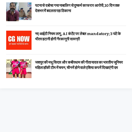
पटना से दबोचा गया नाबालिग से दुष्कर्म का फरार आरोपी, 10 दिन तक
देशभर में बदलता रहा ठिकाना
नए आईटी नियम लागू, AI कंटेंट पर लेबल mandatory; 3 घंटे के
भीतर हटानी होगी गैरकानूनी सामग्री
जशपुर की मधु सिदार और कबीरधाम की गीता यादव का भारतीय जूनियर
महिला हॉकी टीम में चयन, चीन में होने वाले एशिया कप में दिखाएंगी दम