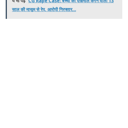
ये भी पढ़े
CG Rape Case: बच्चों की देखभाल करने वाली 13
साल की मासूम से रेप, आरोपी गिरफ्तार…