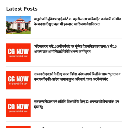
Latest Posts
अनुकंपा नियुक्ति पर हाईकोर्ट का बड़ा फैसला: अविवाहित कर्मचारी की मौत
के बाद शादीशुदा बहन भी हकदार, खारिज आदेश निरस्त
‘वंदे मातरम्’ की 150वीं वर्षगांठ पर गूंजेगा देशभक्ति का तराना: 7 से 15
अगस्त तक आयोजित होंगे विविध भव्य कार्यक्रम
सरकारी दफ्तरों के लिए सख्त निर्देश: कोषालय में बिलों के साथ ‘भुगतान व
क्रय स्वीकृति आदेश’ लगाना हुआ अनिवार्य, वरना अटकेंगे पेमेंट
एकलव्य विद्यालय में अतिथि शिक्षकों के लिए 12 अगस्त को होगा वॉक-इन-
इंटरव्यू: