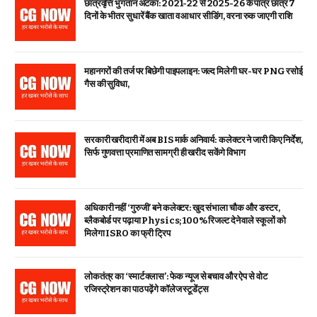
छात्रवृत्ति भुगतान अटका: 2021-22 से 2025-26 के पात्र छात्र 7
दिनों के भीतर सुधारें बैंक खाता व आधार सीडिंग, वरना रुक जाएगी राशि
महानगरों की तर्ज पर बिछेगी पाइपलाइन: जल्द मिलेगी घर-घर PNG रसोई
गैस की सुविधा,
सरकारी खरीदारी में अब BIS मार्क अनिवार्य: कलेक्टर ने जारी किए निर्देश,
सिर्फ गुणवत्ता प्रमाणित सामग्री ही खरीद सकेंगे विभाग
अधिकारी नहीं ‘गुरुजी’ बने कलेक्टर: खुद संभाला चौक और डस्टर,
ब्लैकबोर्ड पर पढ़ाया Physics; 100% रिजल्ट देने वाले स्कूलों को
मिलेगा ISRO का फ्री ट्रिप
लोकतंत्र का ‘स्मार्ट क्लास’: फेक न्यूज से बचाव और ऐप से वोट
रजिस्ट्रेशन का पाठ पढ़ेंगे कॉलेज स्टूडेंट्स