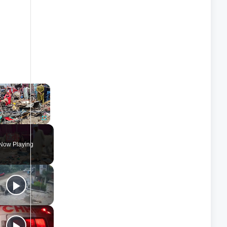
×
nmute
Fullscreen
Now Playing