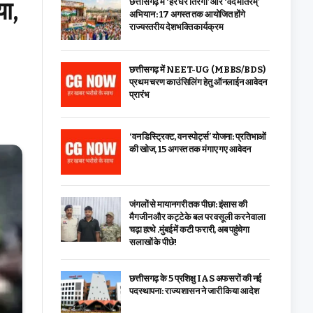
या,
छत्तीसगढ़ में ‘हर घर तिरंगा’ और ‘वंदे मातरम्’
अभियान : 17 अगस्त तक आयोजित होंगे
राज्यस्तरीय देशभक्ति कार्यक्रम
छत्तीसगढ़ में NEET-UG (MBBS/BDS)
प्रथम चरण काउंसिलिंग हेतु ऑनलाईन आवेदन
प्रारंभ
‘वन डिस्ट्रिक्ट, वन स्पोर्ट्स’ योजना: प्रतिभाओं
की खोज, 15 अगस्त तक मंगाए गए आवेदन
जंगलों से मायानगरी तक पीछा: इंसास की
मैगजीन और कट्टे के बल पर वसूली करने वाला
चढ़ा हत्थे .मुंबई में कटी फरारी, अब पहुंचेगा
सलाखों के पीछे!
छत्तीसगढ़ के 5 प्रशिक्षु IAS अफसरों की नई
पदस्थापना: राज्य शासन ने जारी किया आदेश