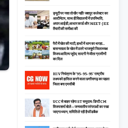
ड्यूटी पर नशा तो खैर नहीं! जशपुर कलेक्टर का
अल्टीमेटम, साथ ही विद्यालयों में उपस्थिति,
अपार आईडी,आधार कार्ड और NEET-JEE
तैयारी की समीक्षा की
पैरों में खेत की माटी, हाथों में धान का थरहा…
बासनताला के खेत में उतरे भाजयुमो जिलाध्यक्ष
विजय आदित्य जूदेव, सादगी ने जीता ग्रामीणों
का दिल
HIV नियंत्रण के ’95-95-95′ राष्ट्रीय
लक्ष्य को हासिल करने वाला छत्तीसगढ़ का पहला
जिला बना एमसीबी
UCC से बाहर रहेगा ST समुदाय: डिप्टी CM
विजय शर्मा बोले—जनजातीय परंपराओं का रखा
जाएगा ध्यान, समिति ले रही है फीडबैक