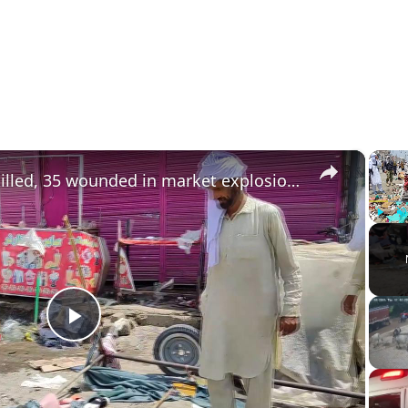
×
Pakistan: At least 9 killed, 35 wounded in market explosion in NW Pakistan.
Play
U
Play
Video