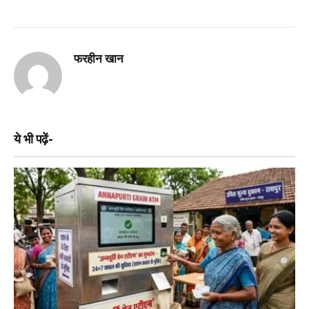
फरहीन खान
ये भी पढ़ें-