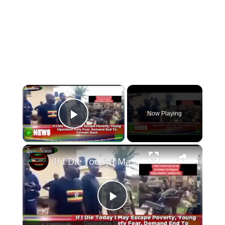
×
Now Playing
Play Video
×
If I Die Today I May Escape Poverty, Young Ugandans Defy Fear, Demand End To Corrupt Govt
Play