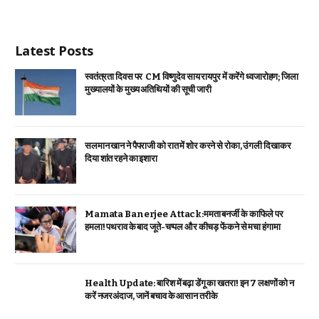
Latest Posts
स्वतंत्रता दिवस पर CM विष्णुदेव साय रायपुर में करेंगे ध्वजारोहण; जिला
मुख्यालयों के मुख्य अतिथियों की सूची जारी
सलमान खान ने पैपराजी को रात में शोर करने से रोका, उंगली दिखाकर
दिया शांत रहने का इशारा
Mamata Banerjee Attack:ममता बनर्जी के काफिले पर
हमला! पथराव के बाद जूते-चप्पल और कीचड़ फेंकने से मचा हंगामा
Health Update: बारिश में बढ़ा डेंगू का खतरा! इन 7 लक्षणों को न
करें नजरअंदाज, जानें बचाव के आसान तरीके