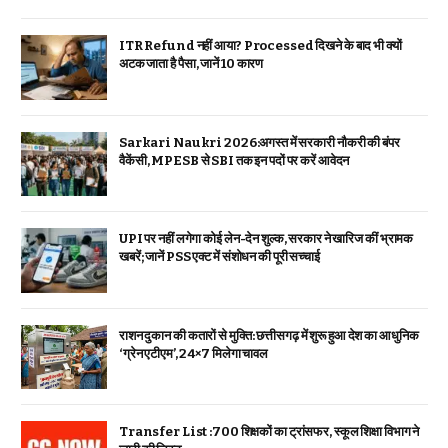
ITR Refund नहीं आया? Processed दिखने के बाद भी क्यों
अटक जाता है पैसा, जानें 10 कारण
Sarkari Naukri 2026:अगस्त में सरकारी नौकरी की बंपर
वैकेंसी, MPESB से SBI तक इन पदों पर करें आवेदन
UPI पर नहीं लगेगा कोई लेन-देन शुल्क, सरकार ने खारिज कीं भ्रामक
खबरें; जानें PSS एक्ट में संशोधन की पूरी सच्चाई
राशन दुकान की कतारों से मुक्ति: छत्तीसगढ़ में शुरू हुआ देश का आधुनिक
‘ग्रेन एटीएम’, 24×7 मिलेगा चावल
Transfer List :700 शिक्षकों का ट्रांसफर, स्कूल शिक्षा विभाग ने