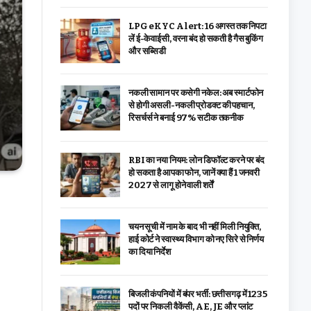
LPG eKYC Alert: 16 अगस्त तक निपटा
लें ई-केवाईसी, वरना बंद हो सकती है गैस बुकिंग
और सब्सिडी
नकली सामान पर कसेगी नकेल: अब स्मार्टफोन
से होगी असली-नकली प्रोडक्ट की पहचान,
रिसर्चर्स ने बनाई 97% सटीक तकनीक
RBI का नया नियम: लोन डिफॉल्ट करने पर बंद
हो सकता है आपका फोन, जानें क्या हैं 1 जनवरी
2027 से लागू होने वाली शर्तें
चयन सूची में नाम के बाद भी नहीं मिली नियुक्ति,
हाई कोर्ट ने स्वास्थ्य विभाग को नए सिरे से निर्णय
का दिया निर्देश
बिजली कंपनियों में बंपर भर्ती: छत्तीसगढ़ में 1235
पदों पर निकली वैकेंसी, AE, JE और प्लांट