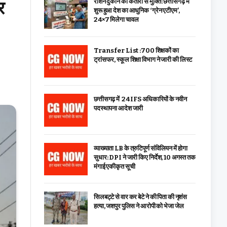
र
राशन दुकान की कतारों से मुक्ति: छत्तीसगढ़ में
शुरू हुआ देश का आधुनिक ‘ग्रेन एटीएम’,
24×7 मिलेगा चावल
Transfer List :700 शिक्षकों का
ट्रांसफर, स्कूल शिक्षा विभाग ने जारी की लिस्ट
छत्तीसगढ़ में 24 IFS अधिकारियों के नवीन
पदस्थापना आदेश जारी
व्याख्याता LB के त्रुटिपूर्ण संविलियन में होगा
सुधार: DPI ने जारी किए निर्देश, 10 अगस्त तक
मंगाई एकीकृत सूची
सिलबट्टे से वार कर बेटे ने की पिता की नृशंस
हत्या, जशपुर पुलिस ने आरोपी को भेजा जेल