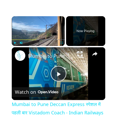
×
Now Playing
×
Play
Unmute
Fullscreen
Mumbai to Pune Deccan Express स्पेशल में पहली बार Vistadom Coach - Indian Railways
Play
Watch on
Video
Mumbai to Pune Deccan Express स्पेशल में
पहली बार Vistadom Coach - Indian Railways