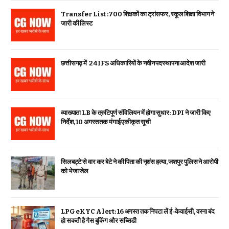
Transfer List :700 शिक्षकों का ट्रांसफर, स्कूल शिक्षा विभाग ने
जारी की लिस्ट
छत्तीसगढ़ में 24 IFS अधिकारियों के नवीन पदस्थापना आदेश जारी
व्याख्याता LB के त्रुटिपूर्ण संविलियन में होगा सुधार: DPI ने जारी किए
निर्देश, 10 अगस्त तक मंगाई एकीकृत सूची
सिलबट्टे से वार कर बेटे ने की पिता की नृशंस हत्या, जशपुर पुलिस ने आरोपी
को भेजा जेल
LPG eKYC Alert: 16 अगस्त तक निपटा लें ई-केवाईसी, वरना बंद
हो सकती है गैस बुकिंग और सब्सिडी