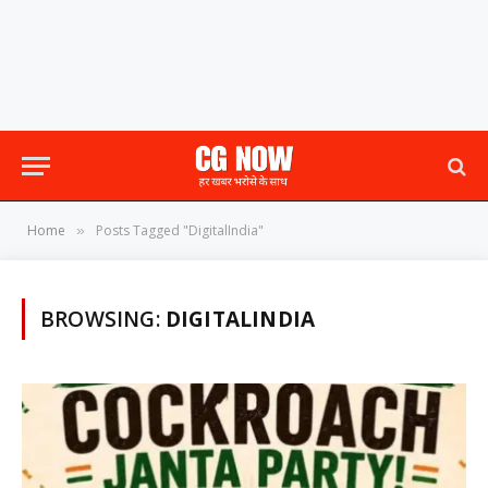
Home
Posts Tagged "DigitalIndia"
»
BROWSING:
DIGITALINDIA