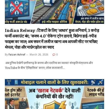
Indian Relway : टिकटों के लिए ‘आधार’ हुआ अनिवार्य, 3 करोड़
फर्जी अकाउंट बंद; ‘कवच 4.0’ रोकेगा ट्रेन हादसे, बिछेगा हाई-स्पीड
फाइबर का जाल; अब सफर में लजीज खाना अब आपकी सीट पर चखिए
थेपला, पोहा और माछेर झोल का स्वाद
By
Faizan Ashraf
March 26, 2026
0
अब दुनिया देखेगी छत्तीसगढ़ के करमा और ददरिया का जलवा! संस्कृति मंत्रालय और
YouTube के बीच ‘ऐतिहासिक’ करार; लोक कलाकारों…