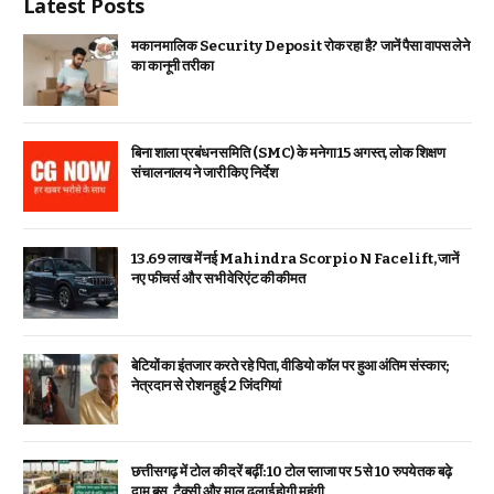
Latest Posts
मकान मालिक Security Deposit रोक रहा है? जानें पैसा वापस लेने
का कानूनी तरीका
बिना शाला प्रबंधन समिति (SMC) के मनेगा 15 अगस्त, लोक शिक्षण
संचालनालय ने जारी किए निर्देश
₹13.69 लाख में नई Mahindra Scorpio N Facelift, जानें
नए फीचर्स और सभी वेरिएंट की कीमत
बेटियों का इंतजार करते रहे पिता, वीडियो कॉल पर हुआ अंतिम संस्कार;
नेत्रदान से रोशन हुई 2 जिंदगियां
छत्तीसगढ़ में टोल की दरें बढ़ीं: 10 टोल प्लाजा पर 5 से 10 रुपये तक बढ़े
दाम बस, टैक्सी और माल ढुलाई होगी महंगी