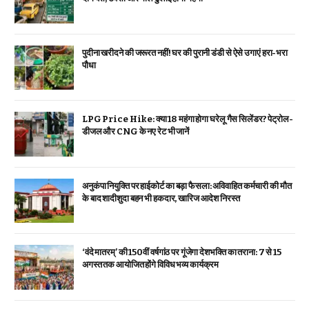
पुदीना खरीदने की जरूरत नहीं! घर की पुरानी डंडी से ऐसे उगाएं हरा-भरा
पौधा
LPG Price Hike: क्या ₹18 महंगा होगा घरेलू गैस सिलेंडर? पेट्रोल-
डीजल और CNG के नए रेट भी जानें
अनुकंपा नियुक्ति पर हाईकोर्ट का बड़ा फैसला: अविवाहित कर्मचारी की मौत
के बाद शादीशुदा बहन भी हकदार, खारिज आदेश निरस्त
‘वंदे मातरम्’ की 150वीं वर्षगांठ पर गूंजेगा देशभक्ति का तराना: 7 से 15
अगस्त तक आयोजित होंगे विविध भव्य कार्यक्रम