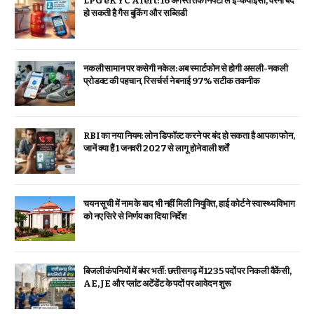
LPG eKYC Alert: 16 अगस्त तक निपटा लें ई-केवाईसी, वरना बंद
हो सकती है गैस बुकिंग और सब्सिडी
नकली सामान पर कसेगी नकेल: अब स्मार्टफोन से होगी असली-नकली
प्रोडक्ट की पहचान, रिसर्चर्स ने बनाई 97% सटीक तकनीक
RBI का नया नियम: लोन डिफॉल्ट करने पर बंद हो सकता है आपका फोन,
जानें क्या हैं 1 जनवरी 2027 से लागू होने वाली शर्तें
चयन सूची में नाम के बाद भी नहीं मिली नियुक्ति, हाई कोर्ट ने स्वास्थ्य विभाग
को नए सिरे से निर्णय का दिया निर्देश
बिजली कंपनियों में बंपर भर्ती: छत्तीसगढ़ में 1235 पदों पर निकली वैकेंसी,
AE, JE और प्लांट अटेंडेंट के पदों पर आवेदन शुरू