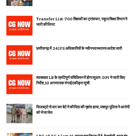
Transfer List :700 शिक्षकों का ट्रांसफर, स्कूल शिक्षा विभाग ने
जारी की लिस्ट
छत्तीसगढ़ में 24 IFS अधिकारियों के नवीन पदस्थापना आदेश जारी
व्याख्याता LB के त्रुटिपूर्ण संविलियन में होगा सुधार: DPI ने जारी किए
निर्देश, 10 अगस्त तक मंगाई एकीकृत सूची
सिलबट्टे से वार कर बेटे ने की पिता की नृशंस हत्या, जशपुर पुलिस ने आरोपी
को भेजा जेल