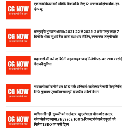
एकलव्य विद्यालय में अतिथि शिक्षकों के लिए 12 अगस्त को होगा वॉक-इन-
इंटरव्यू:
छात्रवृत्ति भुगतान अटका: 2021-22 से 2025-26 के पात्र छात्र 7
दिनों के भीतर सुधारें बैंक खाता व आधार सीडिंग, वरना रुक जाएगी राशि
महानगरों की तर्ज पर बिछेगी पाइपलाइन: जल्द मिलेगी घर-घर PNG रसोई
गैस की सुविधा,
सरकारी खरीदारी में अब BIS मार्क अनिवार्य: कलेक्टर ने जारी किए निर्देश,
सिर्फ गुणवत्ता प्रमाणित सामग्री ही खरीद सकेंगे विभाग
अधिकारी नहीं ‘गुरुजी’ बने कलेक्टर: खुद संभाला चौक और डस्टर,
ब्लैकबोर्ड पर पढ़ाया Physics; 100% रिजल्ट देने वाले स्कूलों को
मिलेगा ISRO का फ्री ट्रिप