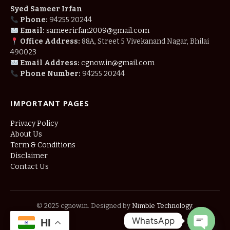
Syed Sameer Irfan
Phone:
94255 20244
Email:
sameerirfan2009@gmail.com
Office Address:
88A, Street 5 Vivekanand Nagar, Bhilai
490023
Email Address:
cgnow.in@gmail.com
Phone Number:
94255 20244
IMPORTANT PAGES
Privacy Policy
About Us
Term & Conditions
Disclaimer
Contact Us
© 2025 cgnow.in. Designed by
Nimble Technology
.
WhatsApp
HI