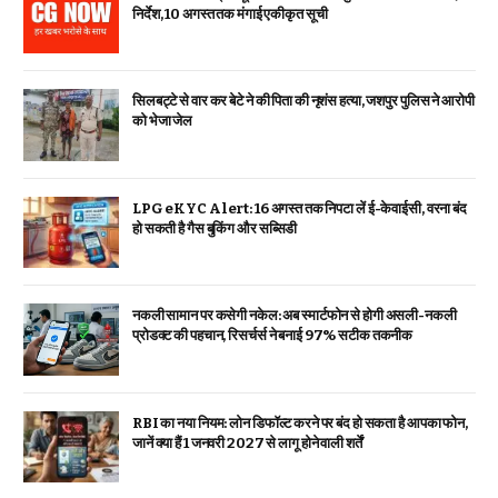
निर्देश, 10 अगस्त तक मंगाई एकीकृत सूची
सिलबट्टे से वार कर बेटे ने की पिता की नृशंस हत्या, जशपुर पुलिस ने आरोपी
को भेजा जेल
LPG eKYC Alert: 16 अगस्त तक निपटा लें ई-केवाईसी, वरना बंद
हो सकती है गैस बुकिंग और सब्सिडी
नकली सामान पर कसेगी नकेल: अब स्मार्टफोन से होगी असली-नकली
प्रोडक्ट की पहचान, रिसर्चर्स ने बनाई 97% सटीक तकनीक
RBI का नया नियम: लोन डिफॉल्ट करने पर बंद हो सकता है आपका फोन,
जानें क्या हैं 1 जनवरी 2027 से लागू होने वाली शर्तें