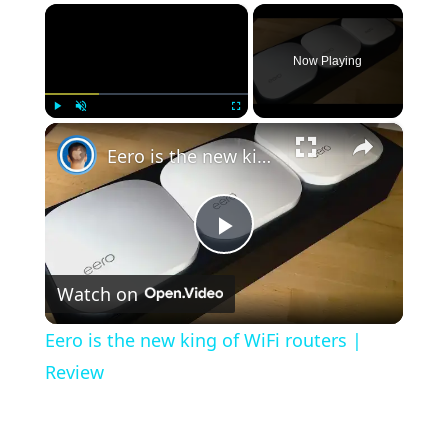
×
Now Playing
×
Play
Unmute
Fullscreen
Eero is the new king of WiFi routers | Review
Play
Watch on
Video
Eero is the new king of WiFi routers |
Review