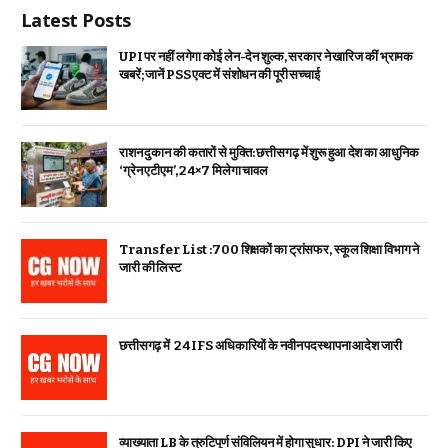
Latest Posts
UPI पर नहीं लगेगा कोई लेन-देन शुल्क, सरकार ने खारिज कीं भ्रामक
खबरें; जानें PSS एक्ट में संशोधन की पूरी सच्चाई
राशन दुकान की कतारों से मुक्ति: छत्तीसगढ़ में शुरू हुआ देश का आधुनिक
‘ग्रेन एटीएम’, 24×7 मिलेगा चावल
Transfer List :700 शिक्षकों का ट्रांसफर, स्कूल शिक्षा विभाग ने
जारी की लिस्ट
छत्तीसगढ़ में 24 IFS अधिकारियों के नवीन पदस्थापना आदेश जारी
व्याख्याता LB के त्रुटिपूर्ण संविलियन में होगा सुधार: DPI ने जारी किए