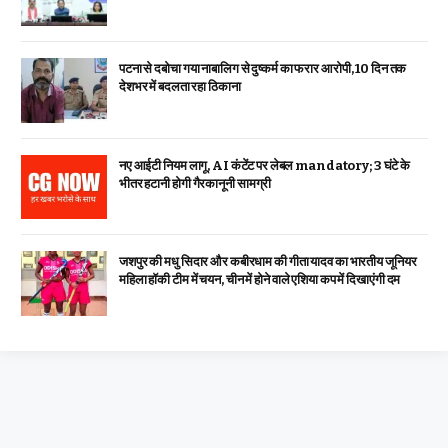
पटना से दबोचा गया नाबालिग से दुष्कर्म का फरार आरोपी, 10 दिन तक
देशभर में बदलता रहा ठिकाना
नए आईटी नियम लागू, AI कंटेंट पर लेबल mandatory; 3 घंटे के
भीतर हटानी होगी गैरकानूनी सामग्री
जशपुर की मधु सिदार और कबीरधाम की गीता यादव का भारतीय जूनियर
महिला हॉकी टीम में चयन, चीन में होने वाले एशिया कप में दिखाएंगी दम