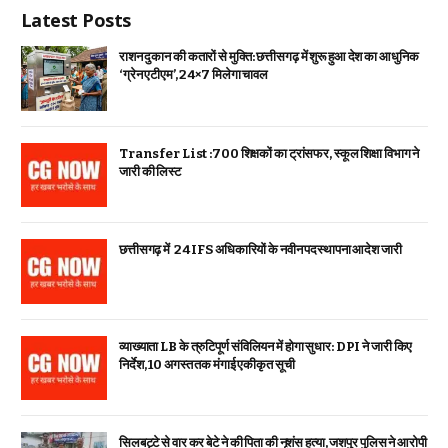
Latest Posts
राशन दुकान की कतारों से मुक्ति: छत्तीसगढ़ में शुरू हुआ देश का आधुनिक
‘ग्रेन एटीएम’, 24×7 मिलेगा चावल
Transfer List :700 शिक्षकों का ट्रांसफर, स्कूल शिक्षा विभाग ने
जारी की लिस्ट
छत्तीसगढ़ में 24 IFS अधिकारियों के नवीन पदस्थापना आदेश जारी
व्याख्याता LB के त्रुटिपूर्ण संविलियन में होगा सुधार: DPI ने जारी किए
निर्देश, 10 अगस्त तक मंगाई एकीकृत सूची
सिलबट्टे से वार कर बेटे ने की पिता की नृशंस हत्या, जशपुर पुलिस ने आरोपी