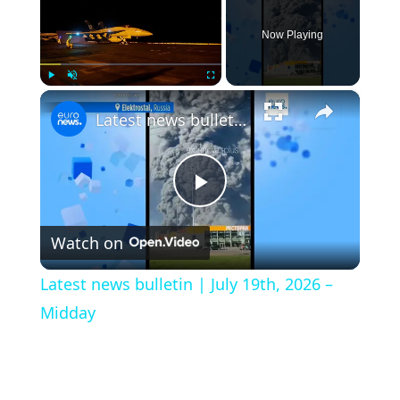
Now Playing
×
Play
Unmute
Fullscreen
Latest news bulletin | July 19th, 2026 – Midday
Play
Watch on
Video
Latest news bulletin | July 19th, 2026 –
Midday