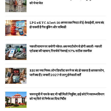
को भेजा जेल
LPG eKYC Alert: 16 अगस्त तक निपटा लें ई-केवाईसी, वरना बंद
हो सकती है गैस बुकिंग और सब्सिडी
नकली सामान पर कसेगी नकेल: अब स्मार्टफोन से होगी असली-नकली
प्रोडक्ट की पहचान, रिसर्चर्स ने बनाई 97% सटीक तकनीक
RBI का नया नियम: लोन डिफॉल्ट करने पर बंद हो सकता है आपका फोन,
जानें क्या हैं 1 जनवरी 2027 से लागू होने वाली शर्तें
चयन सूची में नाम के बाद भी नहीं मिली नियुक्ति, हाई कोर्ट ने स्वास्थ्य विभाग
को नए सिरे से निर्णय का दिया निर्देश