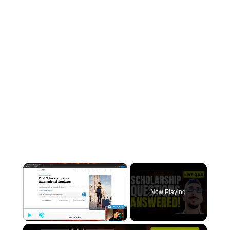
×
Now Playing
×
Play
Unmute
Fullscreen