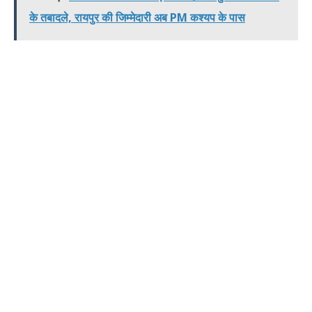
के तबादले, रायपुर की जिम्मेदारी अब PM कश्यप के पास