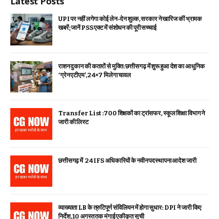
Latest Posts
UPI पर नहीं लगेगा कोई लेन-देन शुल्क, सरकार ने खारिज कीं भ्रामक
खबरें; जानें PSS एक्ट में संशोधन की पूरी सच्चाई
राशन दुकान की कतारों से मुक्ति: छत्तीसगढ़ में शुरू हुआ देश का आधुनिक
‘ग्रेन एटीएम’, 24×7 मिलेगा चावल
Transfer List :700 शिक्षकों का ट्रांसफर, स्कूल शिक्षा विभाग ने
जारी की लिस्ट
छत्तीसगढ़ में 24 IFS अधिकारियों के नवीन पदस्थापना आदेश जारी
व्याख्याता LB के त्रुटिपूर्ण संविलियन में होगा सुधार: DPI ने जारी किए
निर्देश, 10 अगस्त तक मंगाई एकीकृत सूची