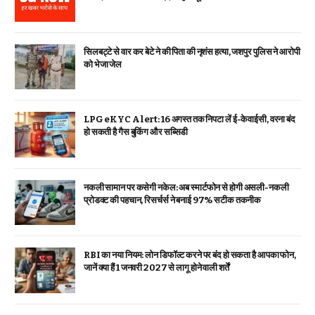
सिलबट्टे से वार कर बेटे ने की पिता की नृशंस हत्या, जशपुर पुलिस ने आरोपी
को भेजा जेल
LPG eKYC Alert: 16 अगस्त तक निपटा लें ई-केवाईसी, वरना बंद
हो सकती है गैस बुकिंग और सब्सिडी
नकली सामान पर कसेगी नकेल: अब स्मार्टफोन से होगी असली-नकली
प्रोडक्ट की पहचान, रिसर्चर्स ने बनाई 97% सटीक तकनीक
RBI का नया नियम: लोन डिफॉल्ट करने पर बंद हो सकता है आपका फोन,
जानें क्या हैं 1 जनवरी 2027 से लागू होने वाली शर्तें