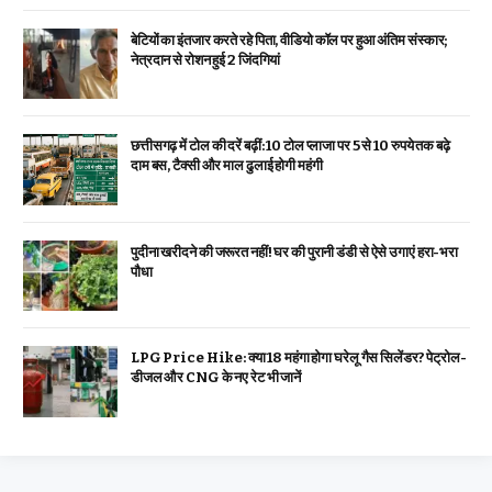
बेटियों का इंतजार करते रहे पिता, वीडियो कॉल पर हुआ अंतिम संस्कार;
नेत्रदान से रोशन हुई 2 जिंदगियां
छत्तीसगढ़ में टोल की दरें बढ़ीं: 10 टोल प्लाजा पर 5 से 10 रुपये तक बढ़े
दाम बस, टैक्सी और माल ढुलाई होगी महंगी
पुदीना खरीदने की जरूरत नहीं! घर की पुरानी डंडी से ऐसे उगाएं हरा-भरा
पौधा
LPG Price Hike: क्या ₹18 महंगा होगा घरेलू गैस सिलेंडर? पेट्रोल-
डीजल और CNG के नए रेट भी जानें