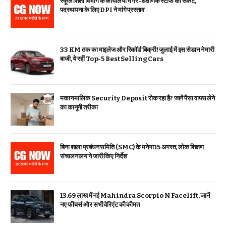
स्कूल शिक्षा विभाग के कार्यालयों में गैर-शैक्षणिक स्टाफ का संकट,
पदस्थापना के लिए DPI ने मांगे प्रस्ताव
33 KM तक का माइलेज और रिकॉर्ड बिक्री! जुलाई में इस सेडान ने मारी
बाजी, ये रहीं Top-5 Best Selling Cars
मकान मालिक Security Deposit रोक रहा है? जानें पैसा वापस लेने
का कानूनी तरीका
बिना शाला प्रबंधन समिति (SMC) के मनेगा 15 अगस्त, लोक शिक्षण
संचालनालय ने जारी किए निर्देश
₹13.69 लाख में नई Mahindra Scorpio N Facelift, जानें
नए फीचर्स और सभी वेरिएंट की कीमत