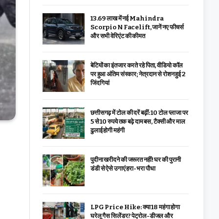
₹13.69 लाख में नई Mahindra
Scorpio N Facelift, जानें नए फीचर्स
और सभी वेरिएंट की कीमत
बेटियों का इंतजार करते रहे पिता, वीडियो कॉल
पर हुआ अंतिम संस्कार; नेत्रदान से रोशन हुई 2
जिंदगियां
छत्तीसगढ़ में टोल की दरें बढ़ीं: 10 टोल प्लाजा पर
5 से 10 रुपये तक बढ़े दाम बस, टैक्सी और माल
ढुलाई होगी महंगी
पुदीना खरीदने की जरूरत नहीं! घर की पुरानी
डंडी से ऐसे उगाएं हरा-भरा पौधा
LPG Price Hike: क्या ₹18 महंगा होगा
घरेलू गैस सिलेंडर? पेट्रोल-डीजल और