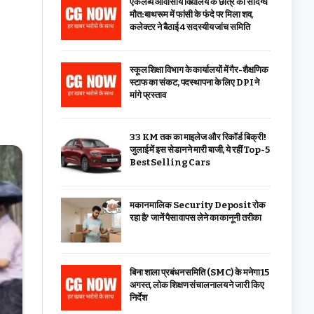
एकलव्य आवासीय विद्यालय के छात्र की संदिग्ध
मौत: बाथरूम में फांसी के फंदे पर मिला शव,
कलेक्टर ने बैठाई 4 सदस्यीय जांच समिति
स्कूल शिक्षा विभाग के कार्यालयों में गैर-शैक्षणिक
स्टाफ का संकट, पदस्थापना के लिए DPI ने
मांगे प्रस्ताव
33 KM तक का माइलेज और रिकॉर्ड बिक्री!
जुलाई में इस सेडान ने मारी बाजी, ये रहीं Top-5
Best Selling Cars
मकान मालिक Security Deposit रोक
रहा है? जानें पैसा वापस लेने का कानूनी तरीका
बिना शाला प्रबंधन समिति (SMC) के मनेगा 15
अगस्त, लोक शिक्षण संचालनालय ने जारी किए
निर्देश