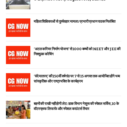
महिला शिक्षिकाओं से दुर्व्यवहार मामला: प्रभारी प्रधान पाठक निलंबित
‘अटल करियर निर्माण योजना’ से 1000 बच्चों को NEET और JEE की
निश्शुल्क कोचिंग
‘वंदे मातरम्’ की 150वीं वर्षगांठ पर 7 से 15 अगस्त तक आयोजित होंगे भव्य
सांस्कृतिक और राष्ट्रभक्ति के कार्यक्रम
बहनों की राखी नहीं होगी लेट: डाक विभाग ने शुरू की स्पेशल सर्विस, ₹10 के
वॉटरप्रूफ लिफाफे और स्पेशल काउंटर्स तैयार