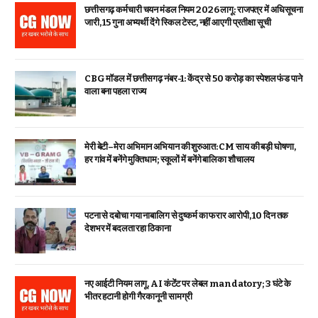
छत्तीसगढ़ कर्मचारी चयन मंडल नियम 2026 लागू: राजपत्र में अधिसूचना
जारी, 15 गुना अभ्यर्थी देंगे स्किल टेस्ट, नहीं आएगी प्रतीक्षा सूची
CBG मॉडल में छत्तीसगढ़ नंबर-1: केंद्र से ₹50 करोड़ का स्पेशल फंड पाने
वाला बना पहला राज्य
मेरी बेटी–मेरा अभिमान अभियान की शुरुआत: CM साय की बड़ी घोषणा,
हर गांव में बनेंगे मुक्तिधाम; स्कूलों में बनेंगे बालिका शौचालय
पटना से दबोचा गया नाबालिग से दुष्कर्म का फरार आरोपी, 10 दिन तक
देशभर में बदलता रहा ठिकाना
नए आईटी नियम लागू, AI कंटेंट पर लेबल mandatory; 3 घंटे के
भीतर हटानी होगी गैरकानूनी सामग्री