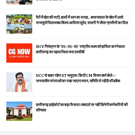
पैरों में खेत की माटी, हाथों में धान का थरहा…बासनताला के खेत में उतरे
भाजयुमो जिलाध्यक्ष विजय आदित्य जूदेव, सादगी ने जीता ग्रामीणों का दिल
HIV नियंत्रण के ’95-95-95′ राष्ट्रीय लक्ष्य को हासिल करने वाला
छत्तीसगढ़ का पहला जिला बना एमसीबी
UCC से बाहर रहेगा ST समुदाय: डिप्टी CM विजय शर्मा बोले—
जनजातीय परंपराओं का रखा जाएगा ध्यान, समिति ले रही है फीडबैक
छत्तीसगढ़ हाईकोर्ट का बड़ा फैसला: तबादले पर नहीं छिनेगी कर्मचारियों की
वरिष्ठता