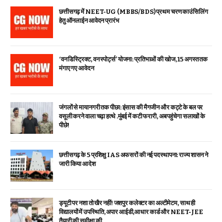
छत्तीसगढ़ में NEET-UG (MBBS/BDS) प्रथम चरण काउंसिलिंग
हेतु ऑनलाईन आवेदन प्रारंभ
‘वन डिस्ट्रिक्ट, वन स्पोर्ट्स’ योजना: प्रतिभाओं की खोज, 15 अगस्त तक
मंगाए गए आवेदन
जंगलों से मायानगरी तक पीछा: इंसास की मैगजीन और कट्टे के बल पर
वसूली करने वाला चढ़ा हत्थे .मुंबई में कटी फरारी, अब पहुंचेगा सलाखों के
पीछे!
छत्तीसगढ़ के 5 प्रशिक्षु IAS अफसरों की नई पदस्थापना: राज्य शासन ने
जारी किया आदेश
ड्यूटी पर नशा तो खैर नहीं! जशपुर कलेक्टर का अल्टीमेटम, साथ ही
विद्यालयों में उपस्थिति, अपार आईडी,आधार कार्ड और NEET-JEE
तैयारी की समीक्षा की