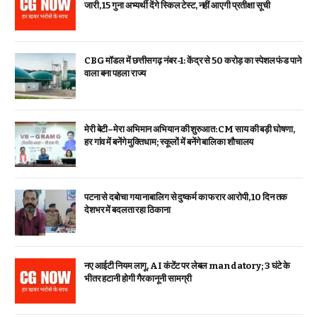
जारी, 15 गुना अभ्यर्थी देंगे स्किल टेस्ट, नहीं आएगी प्रतीक्षा सूची
CBG मॉडल में छत्तीसगढ़ नंबर-1: केंद्र से ₹50 करोड़ का स्पेशल फंड पाने
वाला बना पहला राज्य
मेरी बेटी–मेरा अभिमान अभियान की शुरुआत: CM साय की बड़ी घोषणा,
हर गांव में बनेंगे मुक्तिधाम; स्कूलों में बनेंगे बालिका शौचालय
पटना से दबोचा गया नाबालिग से दुष्कर्म का फरार आरोपी, 10 दिन तक
देशभर में बदलता रहा ठिकाना
नए आईटी नियम लागू, AI कंटेंट पर लेबल mandatory; 3 घंटे के
भीतर हटानी होगी गैरकानूनी सामग्री