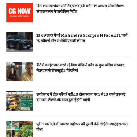
बिना शाला प्रबंधन समिति (SMC) के मनेगा 15 अगस्त, लोक शिक्षण
संचालनालय ने जारी किए निर्देश
₹13.69 लाख में नई Mahindra Scorpio N Facelift, जानें
नए फीचर्स और सभी वेरिएंट की कीमत
बेटियों का इंतजार करते रहे पिता, वीडियो कॉल पर हुआ अंतिम संस्कार;
नेत्रदान से रोशन हुई 2 जिंदगियां
छत्तीसगढ़ में टोल की दरें बढ़ीं: 10 टोल प्लाजा पर 5 से 10 रुपये तक बढ़े
दाम बस, टैक्सी और माल ढुलाई होगी महंगी
पुदीना खरीदने की जरूरत नहीं! घर की पुरानी डंडी से ऐसे उगाएं हरा-भरा
पौधा