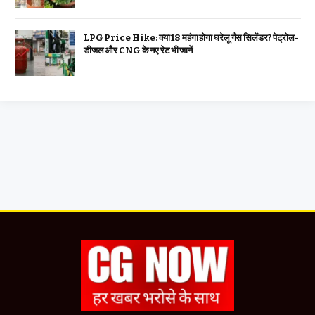
LPG Price Hike: क्या ₹18 महंगा होगा घरेलू गैस सिलेंडर? पेट्रोल-
डीजल और CNG के नए रेट भी जानें