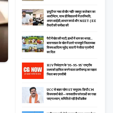
ड्यूटी पर नशा तो खैर नहीं! जशपुर कलेक्टर का
अल्टीमेटम, साथ ही विद्यालयों में उपस्थिति,
अपार आईडी,आधार कार्ड और NEET-JEE
तैयारी की समीक्षा की
पैरों में खेत की माटी, हाथों में धान का थरहा…
बासनताला के खेत में उतरे भाजयुमो जिलाध्यक्ष
विजय आदित्य जूदेव, सादगी ने जीता ग्रामीणों
का दिल
HIV नियंत्रण के ’95-95-95′ राष्ट्रीय
लक्ष्य को हासिल करने वाला छत्तीसगढ़ का पहला
जिला बना एमसीबी
UCC से बाहर रहेगा ST समुदाय: डिप्टी CM
विजय शर्मा बोले—जनजातीय परंपराओं का रखा
जाएगा ध्यान, समिति ले रही है फीडबैक