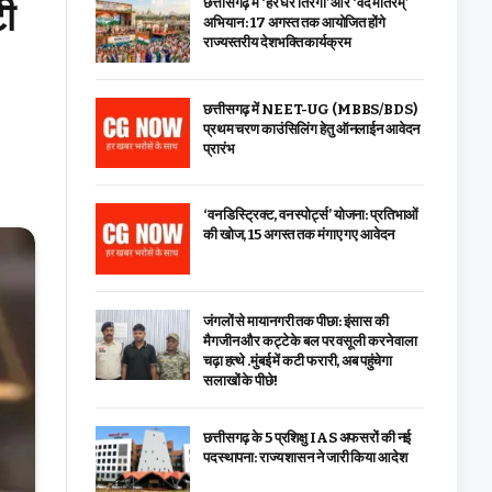
टी
छत्तीसगढ़ में ‘हर घर तिरंगा’ और ‘वंदे मातरम्’
अभियान : 17 अगस्त तक आयोजित होंगे
राज्यस्तरीय देशभक्ति कार्यक्रम
छत्तीसगढ़ में NEET-UG (MBBS/BDS)
प्रथम चरण काउंसिलिंग हेतु ऑनलाईन आवेदन
प्रारंभ
‘वन डिस्ट्रिक्ट, वन स्पोर्ट्स’ योजना: प्रतिभाओं
की खोज, 15 अगस्त तक मंगाए गए आवेदन
जंगलों से मायानगरी तक पीछा: इंसास की
मैगजीन और कट्टे के बल पर वसूली करने वाला
चढ़ा हत्थे .मुंबई में कटी फरारी, अब पहुंचेगा
सलाखों के पीछे!
छत्तीसगढ़ के 5 प्रशिक्षु IAS अफसरों की नई
पदस्थापना: राज्य शासन ने जारी किया आदेश