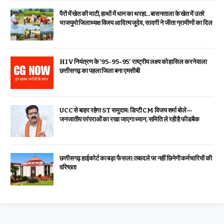
पैरों में खेत की माटी, हाथों में धान का थरहा…बासनताला के खेत में उतरे
भाजयुमो जिलाध्यक्ष विजय आदित्य जूदेव, सादगी ने जीता ग्रामीणों का दिल
HIV नियंत्रण के ’95-95-95′ राष्ट्रीय लक्ष्य को हासिल करने वाला
छत्तीसगढ़ का पहला जिला बना एमसीबी
UCC से बाहर रहेगा ST समुदाय: डिप्टी CM विजय शर्मा बोले—
जनजातीय परंपराओं का रखा जाएगा ध्यान, समिति ले रही है फीडबैक
छत्तीसगढ़ हाईकोर्ट का बड़ा फैसला: तबादले पर नहीं छिनेगी कर्मचारियों की
वरिष्ठता