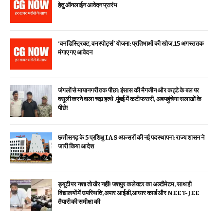
हेतु ऑनलाईन आवेदन प्रारंभ
‘वन डिस्ट्रिक्ट, वन स्पोर्ट्स’ योजना: प्रतिभाओं की खोज, 15 अगस्त तक
मंगाए गए आवेदन
जंगलों से मायानगरी तक पीछा: इंसास की मैगजीन और कट्टे के बल पर
वसूली करने वाला चढ़ा हत्थे .मुंबई में कटी फरारी, अब पहुंचेगा सलाखों के
पीछे!
छत्तीसगढ़ के 5 प्रशिक्षु IAS अफसरों की नई पदस्थापना: राज्य शासन ने
जारी किया आदेश
ड्यूटी पर नशा तो खैर नहीं! जशपुर कलेक्टर का अल्टीमेटम, साथ ही
विद्यालयों में उपस्थिति, अपार आईडी,आधार कार्ड और NEET-JEE
तैयारी की समीक्षा की