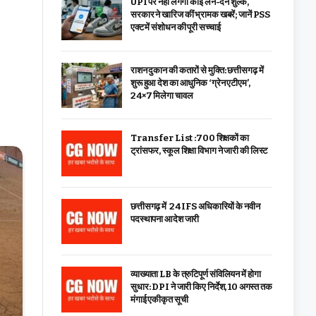
UPI पर नहीं लगेगा कोई लेन-देन शुल्क,
सरकार ने खारिज कीं भ्रामक खबरें; जानें PSS
एक्ट में संशोधन की पूरी सच्चाई
राशन दुकान की कतारों से मुक्ति: छत्तीसगढ़ में
शुरू हुआ देश का आधुनिक ‘ग्रेन एटीएम’,
24×7 मिलेगा चावल
Transfer List :700 शिक्षकों का
ट्रांसफर, स्कूल शिक्षा विभाग ने जारी की लिस्ट
छत्तीसगढ़ में 24 IFS अधिकारियों के नवीन
पदस्थापना आदेश जारी
व्याख्याता LB के त्रुटिपूर्ण संविलियन में होगा
सुधार: DPI ने जारी किए निर्देश, 10 अगस्त तक
मंगाई एकीकृत सूची