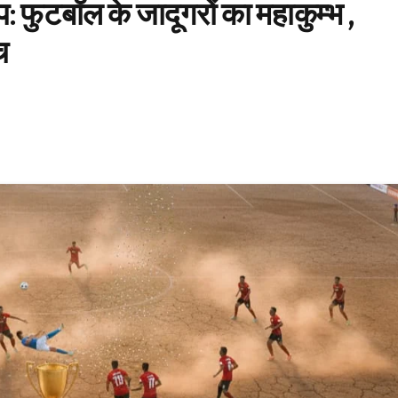
प: फुटबॉल के जादूगरों का महाकुम्भ ,
च