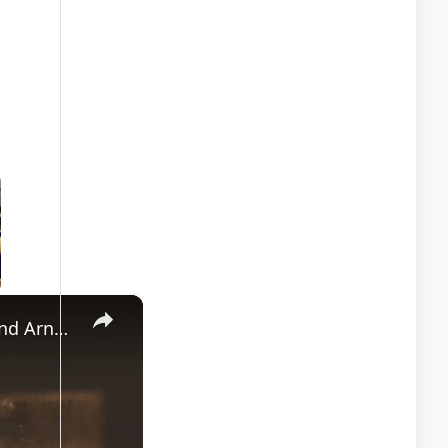
×
Greatest Sports Legends Then and Now - Features the Careers of Babe Ruth and Arnold Palmer