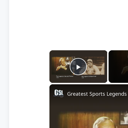
×
Play Video