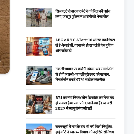
सिलबट्टे से वार कर बेटे ने की पिता की नृशंस
हत्या, जशपुर पुलिस ने आरोपी को भेजा जेल
LPG eKYC Alert: 16 अगस्त तक निपटा
लें ई-केवाईसी, वरना बंद हो सकती है गैस बुकिंग
और सब्सिडी
नकली सामान पर कसेगी नकेल: अब स्मार्टफोन
से होगी असली-नकली प्रोडक्ट की पहचान,
रिसर्चर्स ने बनाई 97% सटीक तकनीक
RBI का नया नियम: लोन डिफॉल्ट करने पर बंद
हो सकता है आपका फोन, जानें क्या हैं 1 जनवरी
2027 से लागू होने वाली शर्तें
चयन सूची में नाम के बाद भी नहीं मिली नियुक्ति,
हाई कोर्ट ने स्वास्थ्य विभाग को नए सिरे से निर्णय