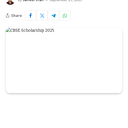
Share