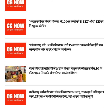
‘अटल करियर निर्माण योजना’ से 1000 बच्चों को NEET और JEE की
निश्शुल्क कोचिंग
‘वंदे मातरम्’ की 150वीं वर्षगांठ पर 7 से 15 अगस्त तक आयोजित होंगे भव्य
सांस्कृतिक और राष्ट्रभक्ति के कार्यक्रम
बहनों की राखी नहीं होगी लेट: डाक विभाग ने शुरू की स्पेशल सर्विस, ₹10 के
वॉटरप्रूफ लिफाफे और स्पेशल काउंटर्स तैयार
छत्तीसगढ़ कर्मचारी चयन मंडल नियम 2026 लागू: राजपत्र में अधिसूचना
जारी, 15 गुना अभ्यर्थी देंगे स्किल टेस्ट, नहीं आएगी प्रतीक्षा सूची