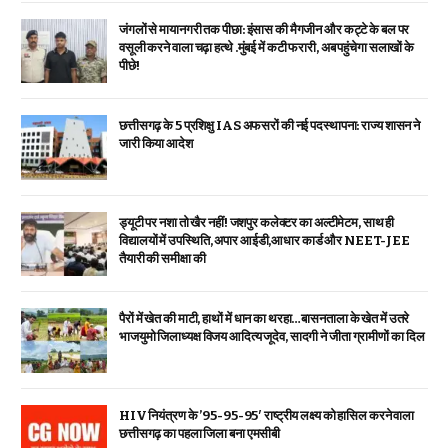
जंगलों से मायानगरी तक पीछा: इंसास की मैगजीन और कट्टे के बल पर
वसूली करने वाला चढ़ा हत्थे .मुंबई में कटी फरारी, अब पहुंचेगा सलाखों के
पीछे!
छत्तीसगढ़ के 5 प्रशिक्षु IAS अफसरों की नई पदस्थापना: राज्य शासन ने
जारी किया आदेश
ड्यूटी पर नशा तो खैर नहीं! जशपुर कलेक्टर का अल्टीमेटम, साथ ही
विद्यालयों में उपस्थिति, अपार आईडी,आधार कार्ड और NEET-JEE
तैयारी की समीक्षा की
पैरों में खेत की माटी, हाथों में धान का थरहा…बासनताला के खेत में उतरे
भाजयुमो जिलाध्यक्ष विजय आदित्य जूदेव, सादगी ने जीता ग्रामीणों का दिल
HIV नियंत्रण के ’95-95-95′ राष्ट्रीय लक्ष्य को हासिल करने वाला
छत्तीसगढ़ का पहला जिला बना एमसीबी