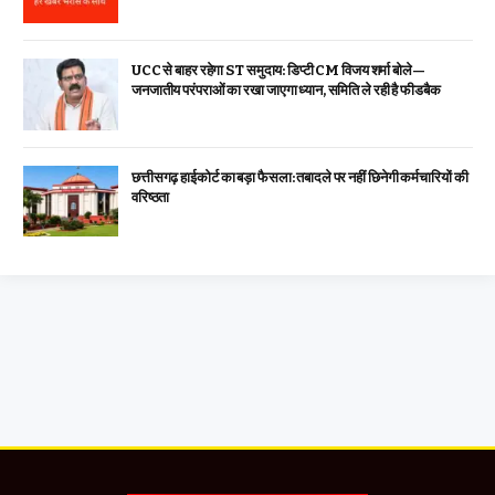
UCC से बाहर रहेगा ST समुदाय: डिप्टी CM विजय शर्मा बोले—
जनजातीय परंपराओं का रखा जाएगा ध्यान, समिति ले रही है फीडबैक
छत्तीसगढ़ हाईकोर्ट का बड़ा फैसला: तबादले पर नहीं छिनेगी कर्मचारियों की
वरिष्ठता