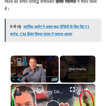
फिल्म का संगीत प्रसिद्ध संगीतकार
हिमेश रेशमिया
ने तैयार किया
है।
ये भी पढ़े
कार्तिक आर्यन ने असम बाढ़ पीड़ितों के लिए दिए ₹1
करोड़, CM हिमंत बिस्वा सरमा ने जताया आभार
×
Now Playing
×
Play
Unmute
Fullscreen
Food Delivery DANGER — Change THESE SETTINGS Now