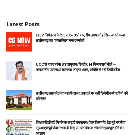
Latest Posts
HIV नियंत्रण के ’95-95-95′ राष्ट्रीय लक्ष्य को हासिल करने वाला
छत्तीसगढ़ का पहला जिला बना एमसीबी
UCC से बाहर रहेगा ST समुदाय: डिप्टी CM विजय शर्मा बोले—
जनजातीय परंपराओं का रखा जाएगा ध्यान, समिति ले रही है फीडबैक
छत्तीसगढ़ हाईकोर्ट का बड़ा फैसला: तबादले पर नहीं छिनेगी कर्मचारियों की
वरिष्ठता
शिक्षक हितों की निर्णायक लड़ाई का समय: वेतन विसंगति, टेट मुद्दे पर सेवा
सुरक्षा एवं पूर्व सेवा गणना के लिए समस्त शिक्षक संवर्ग से एकजुट होने का
आह्वान