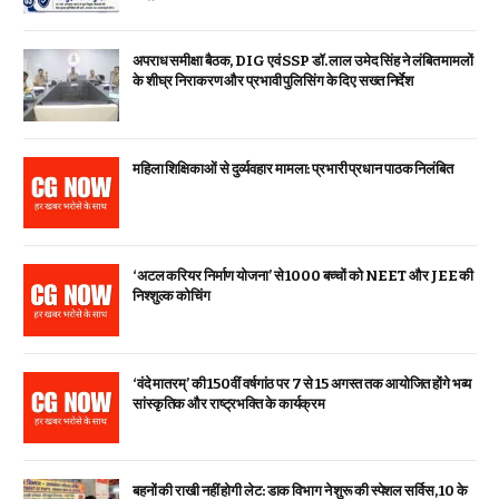
अपराध समीक्षा बैठक, DIG एवं SSP डॉ. लाल उमेद सिंह ने लंबित मामलों
के शीघ्र निराकरण और प्रभावी पुलिसिंग के दिए सख्त निर्देश
महिला शिक्षिकाओं से दुर्व्यवहार मामला: प्रभारी प्रधान पाठक निलंबित
‘अटल करियर निर्माण योजना’ से 1000 बच्चों को NEET और JEE की
निश्शुल्क कोचिंग
‘वंदे मातरम्’ की 150वीं वर्षगांठ पर 7 से 15 अगस्त तक आयोजित होंगे भव्य
सांस्कृतिक और राष्ट्रभक्ति के कार्यक्रम
बहनों की राखी नहीं होगी लेट: डाक विभाग ने शुरू की स्पेशल सर्विस, ₹10 के