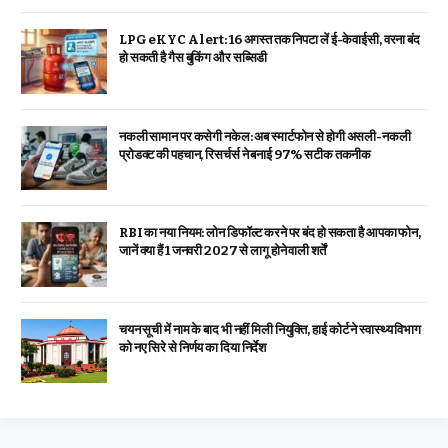
LPG eKYC Alert: 16 अगस्त तक निपटा लें ई-केवाईसी, वरना बंद
हो सकती है गैस बुकिंग और सब्सिडी
नकली सामान पर कसेगी नकेल: अब स्मार्टफोन से होगी असली-नकली
प्रोडक्ट की पहचान, रिसर्चर्स ने बनाई 97% सटीक तकनीक
RBI का नया नियम: लोन डिफॉल्ट करने पर बंद हो सकता है आपका फोन,
जानें क्या हैं 1 जनवरी 2027 से लागू होने वाली शर्तें
चयन सूची में नाम के बाद भी नहीं मिली नियुक्ति, हाई कोर्ट ने स्वास्थ्य विभाग
को नए सिरे से निर्णय का दिया निर्देश