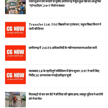
राशन दुकान की कतारों से मुक्ति: छत्तीसगढ़ में शुरू हुआ देश का आधुनिक
‘ग्रेन एटीएम’, 24×7 मिलेगा चावल
Transfer List :700 शिक्षकों का ट्रांसफर, स्कूल शिक्षा विभाग ने
जारी की लिस्ट
छत्तीसगढ़ में 24 IFS अधिकारियों के नवीन पदस्थापना आदेश जारी
व्याख्याता LB के त्रुटिपूर्ण संविलियन में होगा सुधार: DPI ने जारी किए
निर्देश, 10 अगस्त तक मंगाई एकीकृत सूची
सिलबट्टे से वार कर बेटे ने की पिता की नृशंस हत्या, जशपुर पुलिस ने आरोपी
को भेजा जेल