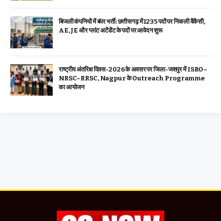
बिजली कंपनियों में बंपर भर्ती: छत्तीसगढ़ में 1235 पदों पर निकली वैकेंसी,
AE, JE और प्लांट अटेंडेंट के पदों पर आवेदन शुरू
राष्ट्रीय अंतरिक्ष दिवस-2026 के अवसर पर जिला-जशपुर में ISRO–
NRSC–RRSC, Nagpur के Outreach Programme
का आयोजन