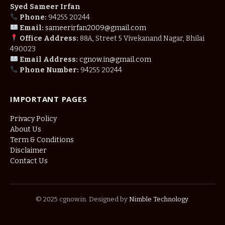
Syed Sameer Irfan
Phone:
94255 20244
Email:
sameerirfan2009@gmail.com
Office Address:
88A, Street 5 Vivekanand Nagar, Bhilai
490023
Email Address:
cgnow.in@gmail.com
Phone Number:
94255 20244
IMPORTANT PAGES
Privacy Policy
About Us
Term & Conditions
Disclaimer
Contact Us
© 2025 cgnow.in. Designed by
Nimble Technology
.