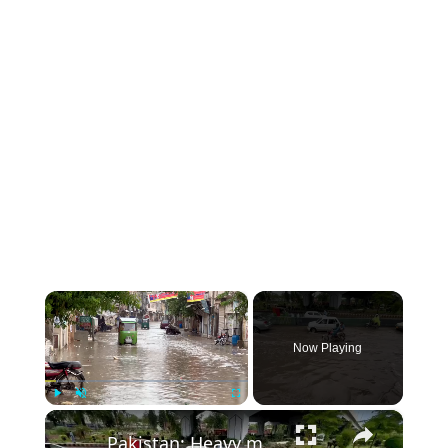
×
Now Playing
×
Play
Unmute
Fullscreen
Pakistan: Heavy monsoon rains batter Pakistan, triggering urban flooding and landslides.