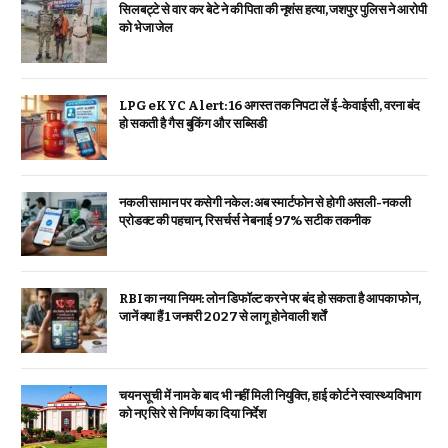
सिलबट्टे से वार कर बेटे ने की पिता की नृशंस हत्या, जशपुर पुलिस ने आरोपी
को भेजा जेल
LPG eKYC Alert: 16 अगस्त तक निपटा लें ई-केवाईसी, वरना बंद
हो सकती है गैस बुकिंग और सब्सिडी
नकली सामान पर कसेगी नकेल: अब स्मार्टफोन से होगी असली-नकली
प्रोडक्ट की पहचान, रिसर्चर्स ने बनाई 97% सटीक तकनीक
RBI का नया नियम: लोन डिफॉल्ट करने पर बंद हो सकता है आपका फोन,
जानें क्या हैं 1 जनवरी 2027 से लागू होने वाली शर्तें
चयन सूची में नाम के बाद भी नहीं मिली नियुक्ति, हाई कोर्ट ने स्वास्थ्य विभाग
को नए सिरे से निर्णय का दिया निर्देश