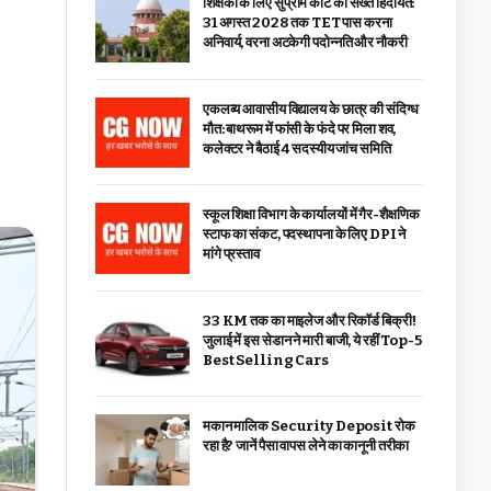
शिक्षकों के लिए सुप्रीम कोर्ट की सख्त हिदायत:
31 अगस्त 2028 तक TET पास करना
अनिवार्य, वरना अटकेगी पदोन्नति और नौकरी
एकलव्य आवासीय विद्यालय के छात्र की संदिग्ध
मौत: बाथरूम में फांसी के फंदे पर मिला शव,
कलेक्टर ने बैठाई 4 सदस्यीय जांच समिति
स्कूल शिक्षा विभाग के कार्यालयों में गैर-शैक्षणिक
स्टाफ का संकट, पदस्थापना के लिए DPI ने
मांगे प्रस्ताव
33 KM तक का माइलेज और रिकॉर्ड बिक्री!
जुलाई में इस सेडान ने मारी बाजी, ये रहीं Top-5
Best Selling Cars
मकान मालिक Security Deposit रोक
रहा है? जानें पैसा वापस लेने का कानूनी तरीका