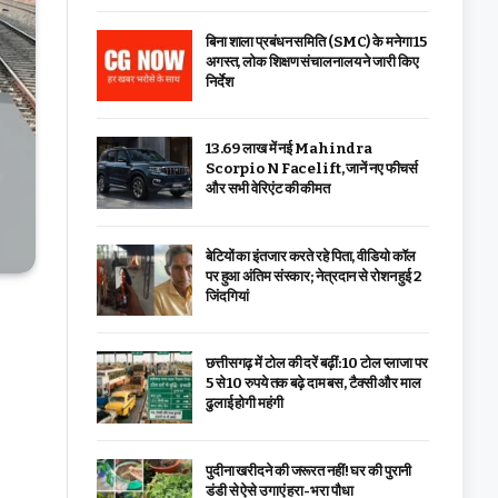
बिना शाला प्रबंधन समिति (SMC) के मनेगा 15
अगस्त, लोक शिक्षण संचालनालय ने जारी किए
निर्देश
₹13.69 लाख में नई Mahindra
Scorpio N Facelift, जानें नए फीचर्स
और सभी वेरिएंट की कीमत
बेटियों का इंतजार करते रहे पिता, वीडियो कॉल
पर हुआ अंतिम संस्कार; नेत्रदान से रोशन हुई 2
जिंदगियां
छत्तीसगढ़ में टोल की दरें बढ़ीं: 10 टोल प्लाजा पर
5 से 10 रुपये तक बढ़े दाम बस, टैक्सी और माल
ढुलाई होगी महंगी
पुदीना खरीदने की जरूरत नहीं! घर की पुरानी
डंडी से ऐसे उगाएं हरा-भरा पौधा