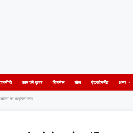
राजनीति
काम की ख़बर
बिज़नेस
खेल
एंटरटेनमेंट
अन्य
इंटरलॉकिंग का आधुनिकीकरण