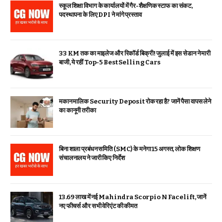
स्कूल शिक्षा विभाग के कार्यालयों में गैर-शैक्षणिक स्टाफ का संकट,
पदस्थापना के लिए DPI ने मांगे प्रस्ताव
33 KM तक का माइलेज और रिकॉर्ड बिक्री! जुलाई में इस सेडान ने मारी
बाजी, ये रहीं Top-5 Best Selling Cars
मकान मालिक Security Deposit रोक रहा है? जानें पैसा वापस लेने
का कानूनी तरीका
बिना शाला प्रबंधन समिति (SMC) के मनेगा 15 अगस्त, लोक शिक्षण
संचालनालय ने जारी किए निर्देश
₹13.69 लाख में नई Mahindra Scorpio N Facelift, जानें
नए फीचर्स और सभी वेरिएंट की कीमत