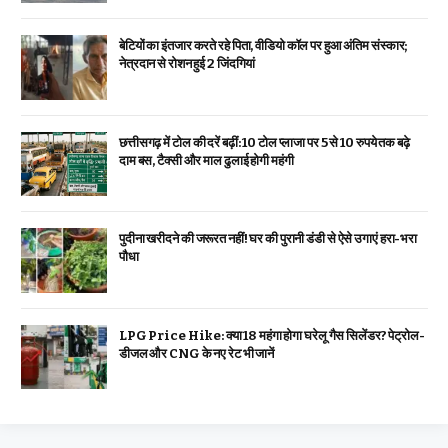
बेटियों का इंतजार करते रहे पिता, वीडियो कॉल पर हुआ अंतिम संस्कार;
नेत्रदान से रोशन हुई 2 जिंदगियां
छत्तीसगढ़ में टोल की दरें बढ़ीं: 10 टोल प्लाजा पर 5 से 10 रुपये तक बढ़े
दाम बस, टैक्सी और माल ढुलाई होगी महंगी
पुदीना खरीदने की जरूरत नहीं! घर की पुरानी डंडी से ऐसे उगाएं हरा-भरा
पौधा
LPG Price Hike: क्या ₹18 महंगा होगा घरेलू गैस सिलेंडर? पेट्रोल-
डीजल और CNG के नए रेट भी जानें